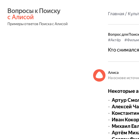
Вопросы к Поиску 
Главная
/
Культ
с Алисой
Примеры ответов Поиска с Алисой
Вопрос для Поиск
#Актёр
#Фильм
Кто снимался
Алиса
На основе источ
Некоторые а
Артур Смо
Алексей Ч
Константи
Иван Коко
Михаил Ев
Артём Мих