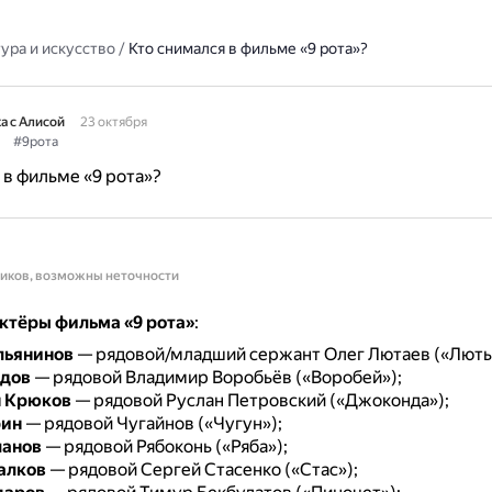
ура и искусство
/
Кто снимался в фильме «9 рота»?
а с Алисой
23 октября
#9рота
 в фильме «9 рота»?
ников, возможны неточности
ктёры фильма «9 рота»
:
льянинов
— рядовой/младший сержант Олег Лютаев («Люты
адов
— рядовой Владимир Воробьёв («Воробей»);
н Крюков
— рядовой Руслан Петровский («Джоконда»);
рин
— рядовой Чугайнов («Чугун»);
ланов
— рядовой Рябоконь («Ряба»);
алков
— рядовой Сергей Стасенко («Стас»);