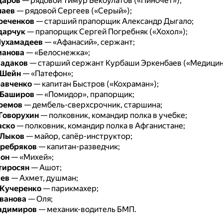
даров
— рядовой Тимур Бекбулатов («Пиночет»);
лаев
— рядовой Сергеев («Серый»);
реченков
— старший прапорщик Александр Дыгало;
дарчук
— прапорщик Сергей Погребняк («Хохол»);
ухамадеев
— «Афанасий», сержант;
манова
— «Белоснежка»;
адаков
— старший сержант Курбаши Эркенбаев («Медицин
 Шейн
— «Патефон»;
равченко
— капитан Быстров («Кохраман»);
 Баширов
— «Помидор», прапорщик;
ремов
— дембель-сверхсрочник, старшина;
Говорухин
— полковник, командир полка в учебке;
аско
— полковник, командир полка в Афганистане;
 Лыков
— майор, сапёр-инструктор;
еребряков
— капитан-разведчик;
ион
— «Михей»;
тиросян
— Ашот;
иев
— Ахмет, душман;
 Кучеренко
— парикмахер;
ванова
— Оля;
адимиров
— механик-водитель БМП.