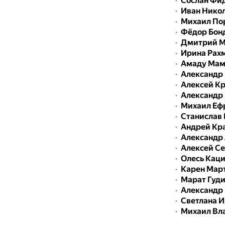
Сослан Фи
Иван Нико
Михаил По
Фёдор Бон
Дмитрий М
Ирина Рах
Амаду Мам
Александр
Алексей К
Александр
Михаил Еф
Станислав 
Андрей Кр
Александр
Алексей С
Олесь Кац
Карен Мар
Марат Гуд
Александр
Светлана И
Михаил Вл