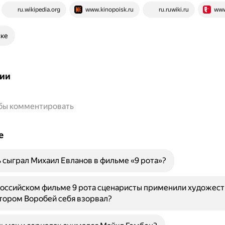
ru.wikipedia.org
www.kinopoisk.ru
ru.ruwiki.ru
www.
ске
ии
обы комментировать
е
 сыграл Михаил Евланов в фильме «9 рота»?
российском фильме 9 рота сценаристы применили художес
тором Воробей себя взорвал?