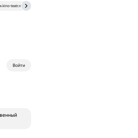
kino-teatr.ru
ru.kinorium.com
Войти
твенный