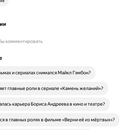
ске
ии
обы комментировать
е
льмах и сериалах снимался Майкл Гэмбон?
яет главные роли в сериале «Камень желаний»?
алась карьера Бориса Андреева в кино и театре?
ся в главных ролях в фильме «Верни её из мёртвых»?