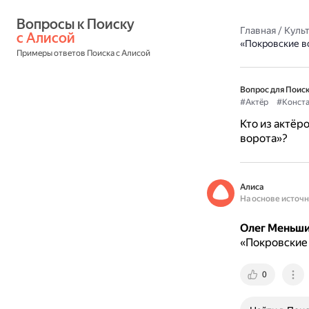
Вопросы к Поиску 
Главная
/
Культ
с Алисой
«Покровские в
Примеры ответов Поиска с Алисой
Вопрос для Поиск
#Актёр
#Конст
Кто из актёр
ворота»?
Алиса
На основе источ
Олег Меньш
«Покровские 
0