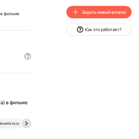
Задать новый вопрос
 в фильме
Как это работает?
а) в фильме
verie-tv.ru
kino.mail.ru