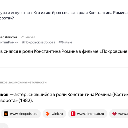
ура и искусство
/
Кто из актёров снялся в роли Константина Ромина
орота»?
а с Алисой
21 марта
антинРомин
#ПокровскиеВорота
#Фильм
ов снялся в роли Константина Ромина в фильме «Покровские
ников, возможны неточности
иков
— актёр, снявшийся в роли Константина Ромина (Костик
ворота» (1982).
www.kinopoisk.ru
wink.ru
www.kino-teatr.ru
www.do