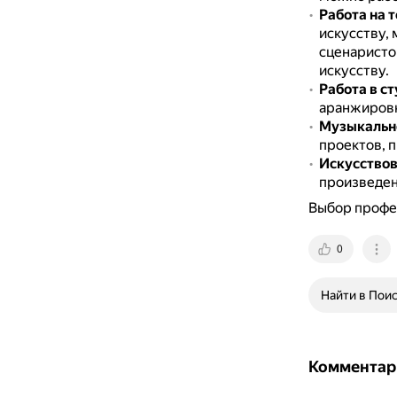
Работа на 
искусству,
сценаристо
искусству.
Работа в с
аранжировк
Музыкальн
проектов, 
Искусство
произведен
Выбор профес
0
Найти в Пои
Комментар