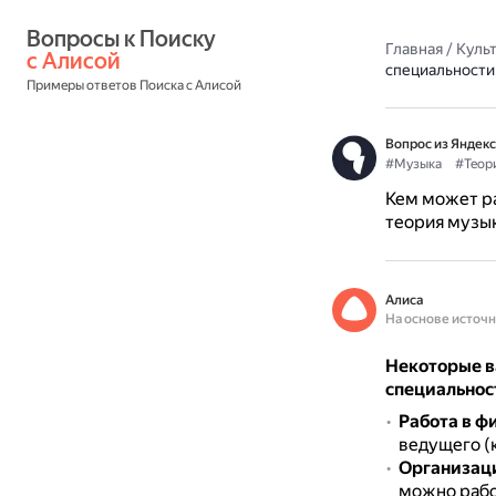
Вопросы к Поиску 
Главная
/
Культ
с Алисой
специальности
Примеры ответов Поиска с Алисой
Вопрос из Яндекс
#Музыка
#Теор
Кем может ра
теория музык
Алиса
На основе источ
Некоторые в
специальнос
Работа в ф
ведущего (
Организаци
можно рабо