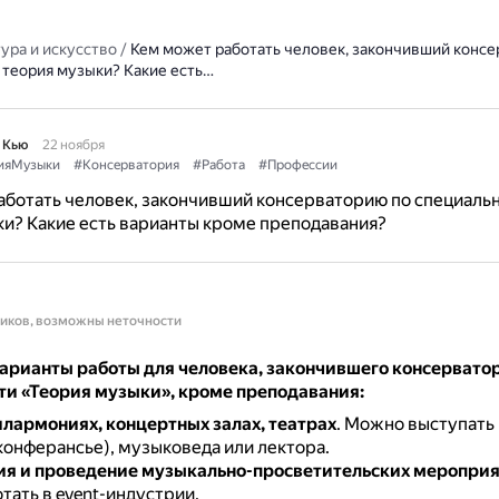
ура и искусство
/
Кем может работать человек, закончивший консе
 теория музыки? Какие есть…
 Кью
22 ноября
ияМузыки
#Консерватория
#Работа
#Профессии
ботать человек, закончивший консерваторию по специаль
и? Какие есть варианты кроме преподавания?
ников, возможны неточности
арианты работы для человека, закончившего консервато
ти «Теория музыки», кроме преподавания:
илармониях, концертных залах, театрах
.
Можно выступать 
конферансье), музыковеда или лектора.
я и проведение музыкально-просветительских меропри
тать в event-индустрии.