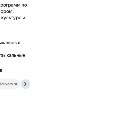
программ по
тором,
культуре и
ыкальных
.
узыкальные
в.
osdiplom.ru
telegra.ph