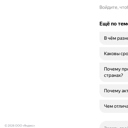
Войдите, чт
Ещё по тем
В чём раз
Каковы сро
Почему про
странах?
Почему акт
Чем отлича
© 2026 ООО «Яндекс»