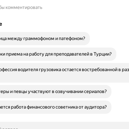
обы комментировать
е
ница между граммофоном и патефоном?
ки приема на работу для преподавателей в Турции?
фессия водителя грузовика остается востребованной в ра
еры и певцы участвуют в озвучивании сериалов?
ется работа финансового советника от аудитора?