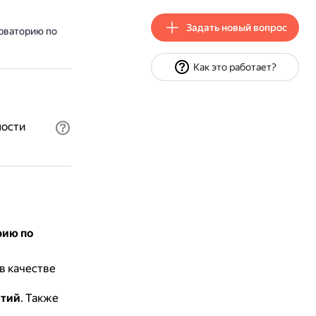
Задать новый вопрос
рваторию по
Как это работает?
ности
рию по
в качестве
ятий
.
Также