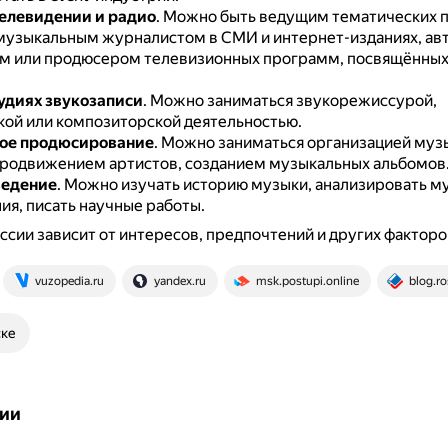
телевидении и радио
.
Можно быть ведущим тематических 
 музыкальным журналистом в СМИ и интернет-изданиях, ав
м или продюсером телевизионных программ, посвящённых 
тудиях звукозаписи
.
Можно заниматься звукорежиссурой,
ой или композиторской деятельностью.
ое продюсирование
.
Можно заниматься организацией муз
продвижением артистов, созданием музыкальных альбомов
ведение
.
Можно изучать историю музыки, анализировать м
ия, писать научные работы.
сии зависит от интересов, предпочтений и других факторо
vuzopedia.ru
yandex.ru
msk.postupi.online
blog.r
ске
ии