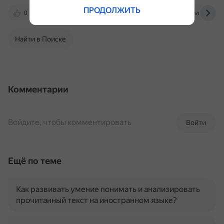
ПРОДОЛЖИТЬ
0
oaji.net
mgpu-media.ru
slovesnik.org
Найти в Поиске
Комментарии
Войдите, чтобы комментировать
Войти
Ещё по теме
Как развивать умение понимать и анализировать
прочитанный текст на иностранном языке?