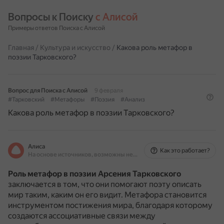
Вопросы к Поиску 
с Алисой
Примеры ответов Поиска с Алисой
Главная
/
Культура и искусство
/
Какова роль метафор в
поэзии Тарковского?
Вопрос для Поиска с Алисой
9 февраля
#Тарковский
#Метафоры
#Поэзия
#Анализ
Какова роль метафор в поэзии Тарковского?
Алиса
Как это работает?
На основе источников, возможны неточности
Роль метафор в поэзии Арсения Тарковского
заключается в том, что они помогают поэту описать
мир таким, каким он его видит.
Метафора становится
инструментом постижения мира, благодаря которому
создаются ассоциативные связи между