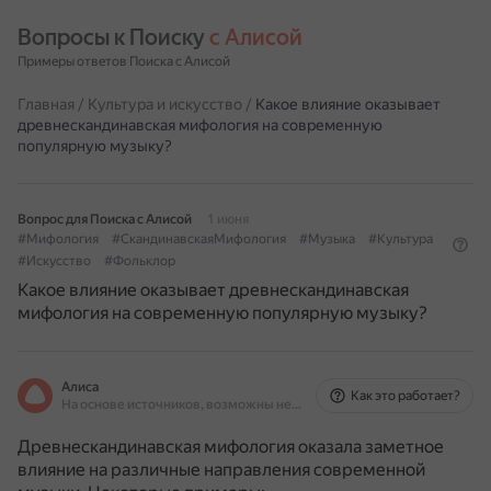
Вопросы к Поиску 
с Алисой
Примеры ответов Поиска с Алисой
Главная
/
Культура и искусство
/
Какое влияние оказывает
древнескандинавская мифология на современную
популярную музыку?
Вопрос для Поиска с Алисой
1 июня
#Мифология
#СкандинавскаяМифология
#Музыка
#Культура
#Искусство
#Фольклор
Какое влияние оказывает древнескандинавская
мифология на современную популярную музыку?
Алиса
Как это работает?
На основе источников, возможны неточности
Древнескандинавская мифология оказала заметное
влияние на различные направления современной