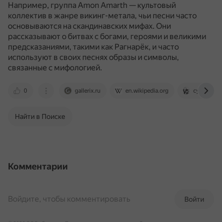
Например, группа Amon Amarth — культовый
коллектив в жанре викинг-метала, чьи песни часто
основываются на скандинавских мифах.
Они
рассказывают о битвах с богами, героями и великими
предсказаниями, такими как Рагнарёк, и часто
используют в своих песнях образы и символы,
связанные с мифологией.
0
gallerix.ru
en.wikipedia.org
cyberlenin
Найти в Поиске
Комментарии
Войдите, чтобы комментировать
Войти