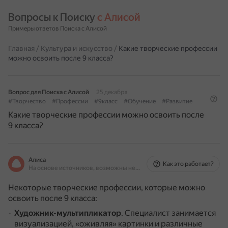
Вопросы к Поиску 
с Алисой
Примеры ответов Поиска с Алисой
Главная
/
Культура и искусство
/
Какие творческие профессии
можно освоить после 9 класса?
Вопрос для Поиска с Алисой
25 декабря
#Творчество
#Профессии
#9класс
#Обучение
#Развитие
Какие творческие профессии можно освоить после
9 класса?
Алиса
Как это работает?
На основе источников, возможны неточности
Некоторые творческие профессии, которые можно
освоить после 9 класса:
Художник-мультипликатор
.
Специалист занимается
визуализацией, «оживляя» картинки и различные