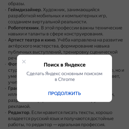
образы.
Геймдизайнер
.
Художник, занимающийся
разработкой мобильных и компьютерных игр,
созданием виртуальной реальности.
Робототехник
.
В этой профессии важны технические
навыки и таланты в сфере конструирования.
Артист театра и кино
.
Учёба направлена на развитие
актёрского мастерства, формирование навыка
публичных выступлений, тренировку сценической
речи и перевоплощения в различные образы.
Фотограф или ретушер
.
В процессе обучения
Поиск в Яндексе
студентов учат не только правильно видеть кадр, но и
Сделать Яндекс основным поиском
уметь редактировать фотографии, выставлять свет,
в Сhrome
учитывать цвета и многое другое.
Графический дизайнер
.
Можно заниматься
ПРОДОЛЖИТЬ
иллюстрациями к книге или логотипом компании,
разработкой фирменного стиля или наружной
рекламой.
Редактор
.
Если нравится писать тексты, хорошо
владеется русский язык и получаются достойные
работы, то редактор — идеальная профессия.