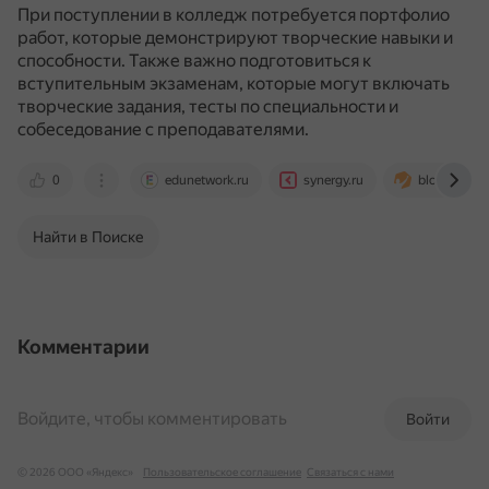
При поступлении в колледж потребуется портфолио
работ, которые демонстрируют творческие навыки и
способности.
Также важно подготовиться к
вступительным экзаменам, которые могут включать
творческие задания, тесты по специальности и
собеседование с преподавателями.
0
edunetwork.ru
synergy.ru
blog.maxim
Найти в Поиске
Комментарии
Войдите, чтобы комментировать
Войти
© 2026 ООО «Яндекс»
Пользовательское соглашение
Связаться с нами