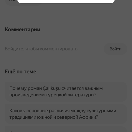
Комментарии
Войдите, чтобы комментировать
Войти
Ещё по теме
Почему роман Çalıkuşu считается важным
произведением турецкой литературы?
Каковы основные различия между культурными
традициями южной и северной Африки?