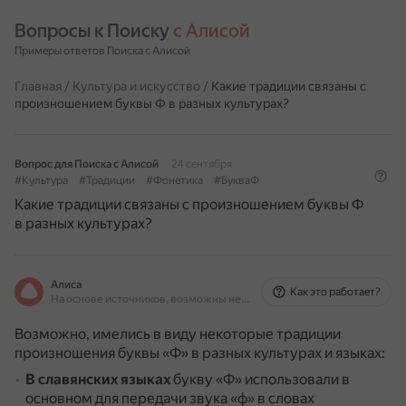
Вопросы к Поиску 
с Алисой
Примеры ответов Поиска с Алисой
Главная
/
Культура и искусство
/
Какие традиции связаны с
произношением буквы Ф в разных культурах?
Вопрос для Поиска с Алисой
24 сентября
#Культура
#Традиции
#Фонетика
#БукваФ
Какие традиции связаны с произношением буквы Ф
в разных культурах?
Алиса
Как это работает?
На основе источников, возможны неточности
Возможно, имелись в виду некоторые традиции
произношения буквы «Ф» в разных культурах и языках:
В славянских языках
букву «Ф» использовали в
основном для передачи звука «ф» в словах