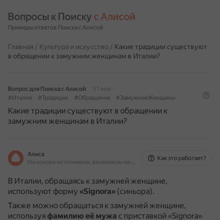
Вопросы к Поиску 
с Алисой
Примеры ответов Поиска с Алисой
Главная
/
Культура и искусство
/
Какие традиции существуют
в обращении к замужним женщинам в Италии?
Вопрос для Поиска с Алисой
31 мая
#Италия
#Традиции
#Обращение
#ЗамужниеЖенщины
Какие традиции существуют в обращении к
замужним женщинам в Италии?
Алиса
Как это работает?
На основе источников, возможны неточности
В Италии, обращаясь к замужней женщине,
используют форму
«Signora»
(синьора).
Также можно обращаться к замужней женщине,
используя
фамилию её мужа
с приставкой «Signora»