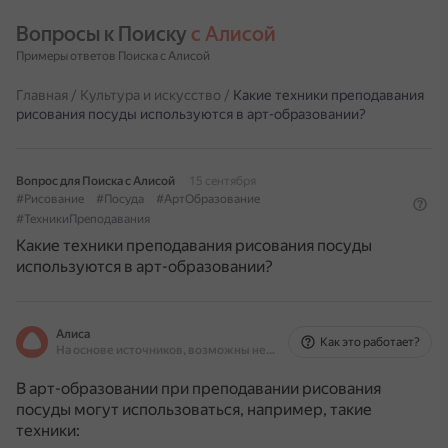
Вопросы к Поиску 
с Алисой
Примеры ответов Поиска с Алисой
Главная
/
Культура и искусство
/
Какие техники преподавания
рисования посуды используются в арт-образовании?
Вопрос для Поиска с Алисой
15 сентября
#Рисование
#Посуда
#АртОбразование
#ТехникиПреподавания
Какие техники преподавания рисования посуды
используются в арт-образовании?
Алиса
Как это работает?
На основе источников, возможны неточности
В арт-образовании при преподавании рисования
посуды могут использоваться, например, такие
техники: