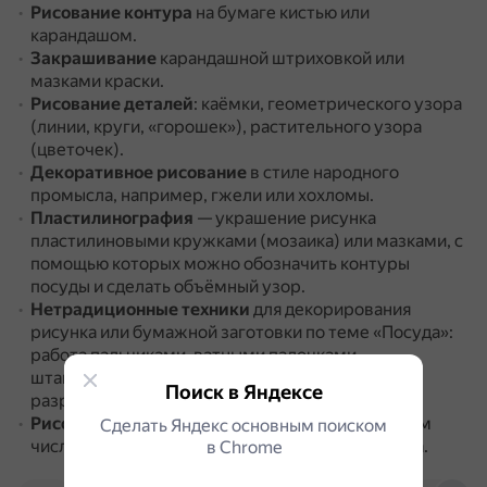
Рисование контура
на бумаге кистью или
карандашом.
Закрашивание
карандашной штриховкой или
мазками краски.
Рисование деталей
: каёмки, геометрического узора
(линии, круги, «горошек»), растительного узора
(цветочек).
Декоративное рисование
в стиле народного
промысла, например, гжели или хохломы.
Пластилинография
— украшение рисунка
пластилиновыми кружками (мозаика) или мазками, с
помощью которых можно обозначить контуры
посуды и сделать объёмный узор.
Нетрадиционные техники
для декорирования
рисунка или бумажной заготовки по теме «Посуда»:
работа пальчиками, ватными палочками,
штампиками, отпечатывание сухих листьев,
Поиск в Яндексе
разрезанных фруктов.
Рисование с натуры
объёмных предметов, в том
Сделать Яндекс основным поиском
числе посуды из чайного или кофейного сервиза.
в Сhrome