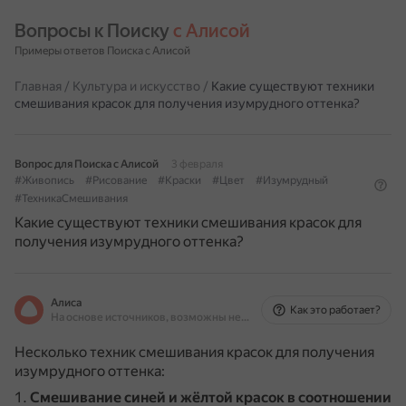
Вопросы к Поиску 
с Алисой
Примеры ответов Поиска с Алисой
Главная
/
Культура и искусство
/
Какие существуют техники
смешивания красок для получения изумрудного оттенка?
Вопрос для Поиска с Алисой
3 февраля
#Живопись
#Рисование
#Краски
#Цвет
#Изумрудный
#ТехникаСмешивания
Какие существуют техники смешивания красок для
получения изумрудного оттенка?
Алиса
Как это работает?
На основе источников, возможны неточности
Несколько техник смешивания красок для получения
изумрудного оттенка:
Смешивание синей и жёлтой красок в соотношении