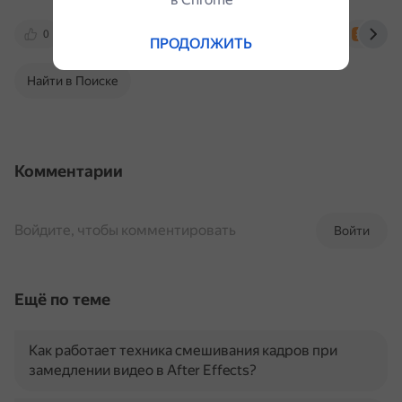
0
vk.com
www.bolshoyvopros.ru
m.ok.
ПРОДОЛЖИТЬ
Найти в Поиске
Комментарии
Войдите, чтобы комментировать
Войти
Ещё по теме
Как работает техника смешивания кадров при
замедлении видео в After Effects?