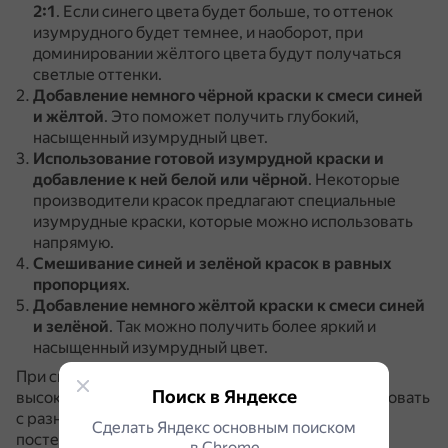
2:1
.
Если синего цвета будет больше, то оттенок
изумрудного будет темнее, и наоборот, при
доминировании жёлтого цвета будут получаться
светлые оттенки.
Добавление немного чёрной краски к смеси синей
и жёлтой
.
Это поможет получить глубокий,
насыщенный изумрудный цвет.
Использование готовой изумрудной краски и
добавление к ней белой или чёрной
.
Некоторые
производители красок предлагают специальные
изумрудные краски, которые можно использовать
напрямую.
Смешивание синей и зелёной красок в равных
пропорциях
.
Добавление немного жёлтой краски к смеси синей
и зелёной
.
Так можно получить более яркий и
насыщенный изумрудный цвет.
При смешивании красок важно использовать
Поиск в Яндексе
высококачественные материалы, экспериментировать
с разными соотношениями красок и добавлять их
Сделать Яндекс основным поиском
постепенно, чтобы добиться идеального оттенка.
в Сhrome