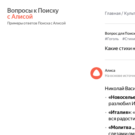
Вопросы к Поиску 
Главная
/
Культ
с Алисой
Примеры ответов Поиска с Алисой
Вопрос для Поиск
#Гоголь
#Стихи
Какие стихи 
Алиса
На основе источ
Николай Васи
«Новосель
разлюбил И 
«Италия»
:
«
вся радости
«Молитва „
слезами ом