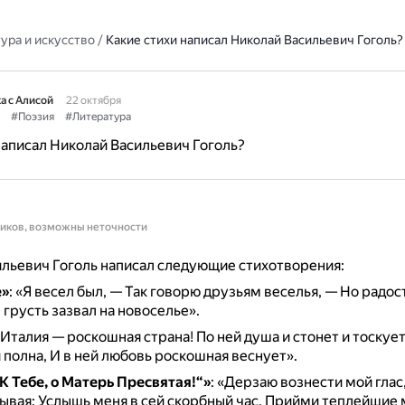
ура и искусство
/
Какие стихи написал Николай Васильевич Гоголь?
а с Алисой
22 октября
#Поэзия
#Литература
написал Николай Васильевич Гоголь?
ников, возможны неточности
льевич Гоголь написал следующие стихотворения:
е»
:
«Я весел был, — Так говорю друзьям веселья, — Но радос
грусть зазвал на новоселье».
Италия — роскошная страна! По ней душа и стонет и тоскует.
 полна, И в ней любовь роскошная веснует».
К Тебе, о Матерь Пресвятая!“»
:
«Дерзаю вознести мой глас
ывая: Услышь меня в сей скорбный час, Прийми теплейшие 