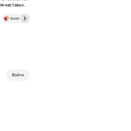
ия наставь».
bookmate.ru
Войти