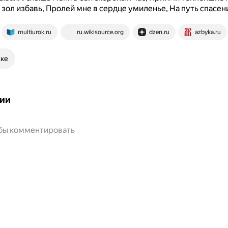
и зол избавь, Пролей мне в сердце умиленье, На путь спасен
multiurok.ru
ru.wikisource.org
dzen.ru
azbyka.ru
ске
ии
обы комментировать