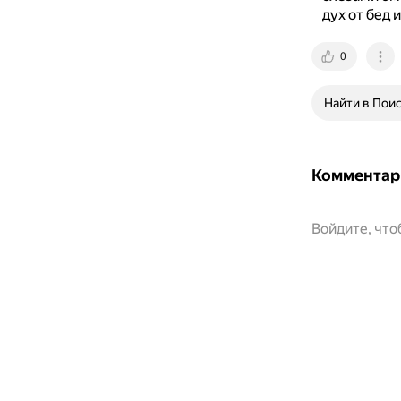
дух от бед 
0
Найти в Пои
Комментар
Войдите, чт