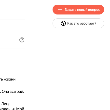
Задать новый вопрос
Как это работает?
ть жизни
 Она вся рай,
, Лице
моленья, Мой