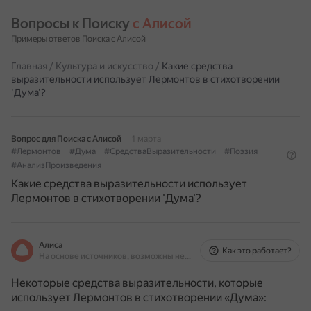
Вопросы к Поиску 
с Алисой
Примеры ответов Поиска с Алисой
Главная
/
Культура и искусство
/
Какие средства
выразительности использует Лермонтов в стихотворении
'Дума'?
Вопрос для Поиска с Алисой
1 марта
#Лермонтов
#Дума
#СредстваВыразительности
#Поэзия
#АнализПроизведения
Какие средства выразительности использует
Лермонтов в стихотворении 'Дума'?
Алиса
Как это работает?
На основе источников, возможны неточности
Некоторые средства выразительности, которые
использует Лермонтов в стихотворении «Дума»: