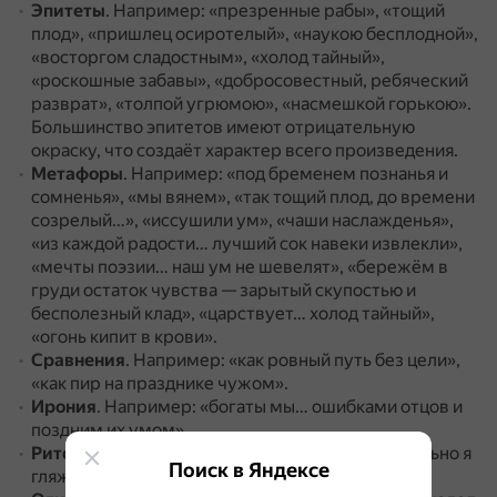
Эпитеты
.
Например: «презренные рабы», «тощий
плод», «пришлец осиротелый», «наукою бесплодной»,
«восторгом сладостным», «холод тайный»,
«роскошные забавы», «добросовестный, ребяческий
разврат», «толпой угрюмою», «насмешкой горькою».
Большинство эпитетов имеют отрицательную
окраску, что создаёт характер всего произведения.
Метафоры
.
Например: «под бременем познанья и
сомненья», «мы вянем», «так тощий плод, до времени
созрелый…», «иссушили ум», «чаши наслажденья»,
«из каждой радости… лучший сок навеки извлекли»,
«мечты поэзии… наш ум не шевелят», «бережём в
груди остаток чувства — зарытый скупостью и
бесполезный клад», «царствует… холод тайный»,
«огонь кипит в крови».
Сравнения
.
Например: «как ровный путь без цели»,
«как пир на празднике чужом».
Ирония
.
Например: «богаты мы… ошибками отцов и
поздним их умом».
Риторические восклицания
.
Например: «печально я
Поиск в Яндексе
гляжу на наше поколенье!».