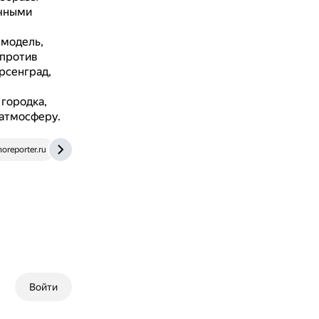
очными
-модель,
 против
рсенград,
городка,
 атмосферу.
noreporter.ru
www.youtube.com
Войти