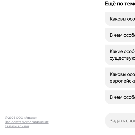
Ещё по тем
Каковы ос
В чем особ
Какие особ
существую
Каковы осо
европейск
В чем особ
© 2026 ООО «Яндекс»
Пользовательское соглашение
Связаться с нами