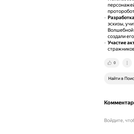
персонажей
проторобот
Разработк
эскизы, уч
Волшебной 
создали его
Участие ак
стражников
0
Найти в Пои
Комментар
Войдите, чт