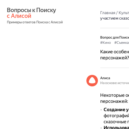
Вопросы к Поиску 
Главная
/
Культ
с Алисой
участием сказ
Примеры ответов Поиска с Алисой
Вопрос для Поиск
#Кино
#Съемка
Какие особен
персонажей
Алиса
На основе источ
Некоторые о
персонажей:
Создание 
фотографий,
сказочные 
Использов