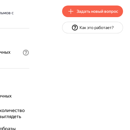
Задать новый вопрос
льмов с
Как это работает?
очных
очных
количество
 выглядеть
 образы