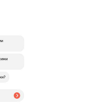
ии
гими
ки?