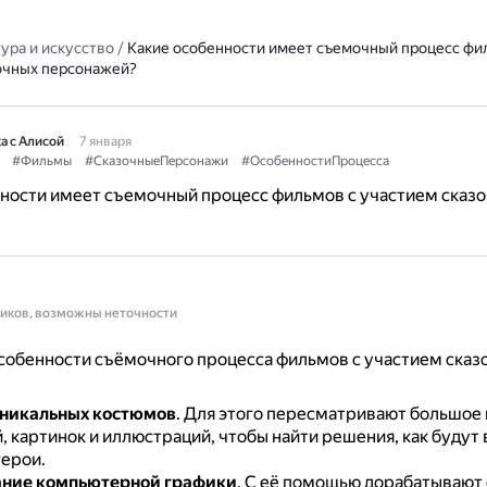
ура и искусство
/
Какие особенности имеет съемочный процесс фи
очных персонажей?
а с Алисой
7 января
#Фильмы
#СказочныеПерсонажи
#ОсобенностиПроцесса
ности имеет съемочный процесс фильмов с участием сказ
?
ников, возможны неточности
собенности съёмочного процесса фильмов с участием сказ
уникальных костюмов
.
Для этого пересматривают большое 
 картинок и иллюстраций, чтобы найти решения, как будут
герои.
ание компьютерной графики
.
С её помощью дорабатывают