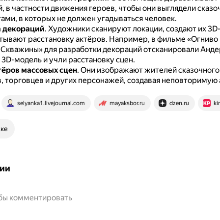
, в частности движения героев, чтобы они выглядели сказ
ами, в которых не должен угадываться человек.
а декораций
.
Художники сканируют локации, создают их 3D
итывают расстановку актёров.
Например, в фильме «Огниво
Скважины» для разработки декораций отсканировали Анде
 3D-модель и учли расстановку сцен.
тёров массовых сцен
.
Они изображают жителей сказочного 
, торговцев и других персонажей, создавая неповторимую
selyanka1.livejournal.com
mayaksbor.ru
dzen.ru
ki
ске
ии
обы комментировать