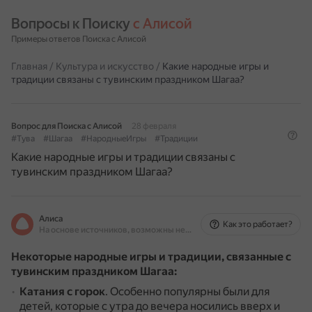
Вопросы к Поиску 
с Алисой
Примеры ответов Поиска с Алисой
Главная
/
Культура и искусство
/
Какие народные игры и
традиции связаны с тувинским праздником Шагаа?
Вопрос для Поиска с Алисой
28 февраля
#Тува
#Шагаа
#НародныеИгры
#Традиции
Какие народные игры и традиции связаны с
тувинским праздником Шагаа?
Алиса
Как это работает?
На основе источников, возможны неточности
Некоторые народные игры и традиции, связанные с
тувинским праздником Шагаа:
Катания с горок
.
Особенно популярны были для
детей, которые с утра до вечера носились вверх и