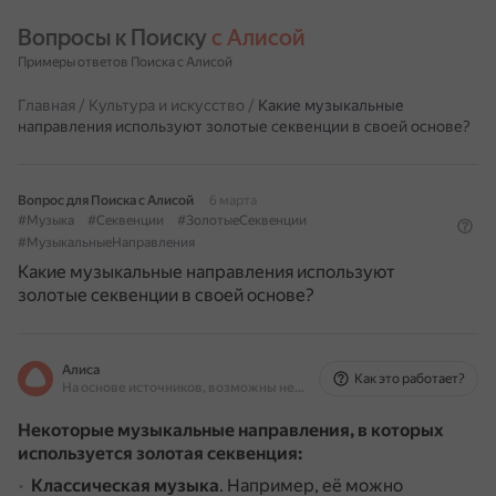
Вопросы к Поиску 
с Алисой
Примеры ответов Поиска с Алисой
Главная
/
Культура и искусство
/
Какие музыкальные
направления используют золотые секвенции в своей основе?
Вопрос для Поиска с Алисой
6 марта
#Музыка
#Секвенции
#ЗолотыеСеквенции
#МузыкальныеНаправления
Какие музыкальные направления используют
золотые секвенции в своей основе?
Алиса
Как это работает?
На основе источников, возможны неточности
Некоторые музыкальные направления, в которых
используется золотая секвенция:
Классическая музыка
.
Например, её можно