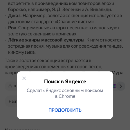
встретить в произведениях композиторов эпохи
барокко, например, Я. Д. Зеленки и А. Вивальди.
Джаз
.
Например, золотая секвенция используется в
джазовом стандарте «Опавшие листья».
Рок
.
Современные авторы песен часто используют
золотую секвенцию в припевах.
Лёгкие жанры массовой культуры
.
К ним относятся
эстрадная песня, музыка для сопровождения танцев,
киномузыка.
Также золотая секвенция встречается в
произведениях современных авторов песен,
например, Глории Гейнер, Виллича Пипла, Гарри Мура.
Поиск в Яндексе
0
www.vokrugsveta.ru
300.ya.ru
bigenc.
Сделать Яндекс основным поиском
в Сhrome
Найти в Поиске
ПРОДОЛЖИТЬ