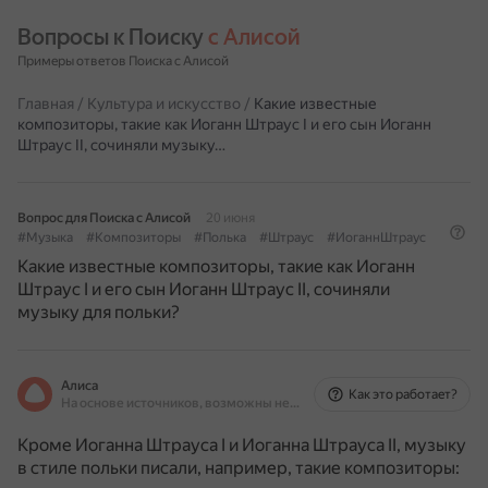
Вопросы к Поиску 
с Алисой
Примеры ответов Поиска с Алисой
Главная
/
Культура и искусство
/
Какие известные
композиторы, такие как Иоганн Штраус I и его сын Иоганн
Штраус II, сочиняли музыку…
Вопрос для Поиска с Алисой
20 июня
#Музыка
#Композиторы
#Полька
#Штраус
#ИоганнШтраус
Какие известные композиторы, такие как Иоганн
Штраус I и его сын Иоганн Штраус II, сочиняли
музыку для польки?
Алиса
Как это работает?
На основе источников, возможны неточности
Кроме Иоганна Штрауса I и Иоганна Штрауса II, музыку
в стиле польки писали, например, такие композиторы: