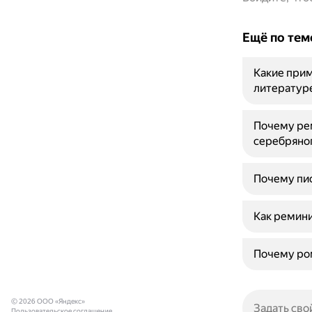
Ещё по тем
Какие при
литератур
Почему рем
серебряног
Почему пис
Как ремини
Почему ром
© 2026 ООО «Яндекс»
Пользовательское соглашение