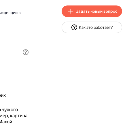
Задать новый вопрос
исценции в
Как это работает?
оих
ю чужого
мер, картина
«Махой