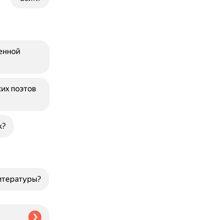
енной
их поэтов
х?
итературы?