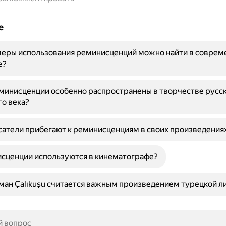
е
меры использования реминисценций можно найти в соврем
е?
инисценции особенно распространены в творчестве русск
о века?
атели прибегают к реминисценциям в своих произведения
сценции используются в кинематографе?
ан Çalıkuşu считается важным произведением турецкой л