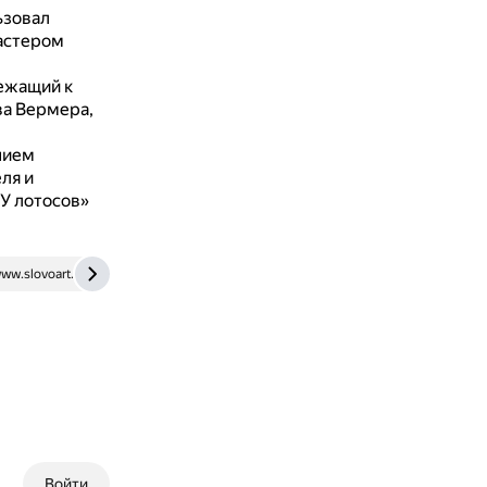
ьзовал
астером
ежащий к
ва Вермера,
нием
ля и
У лотосов»
ww.slovoart.ru
vk.com
Войти