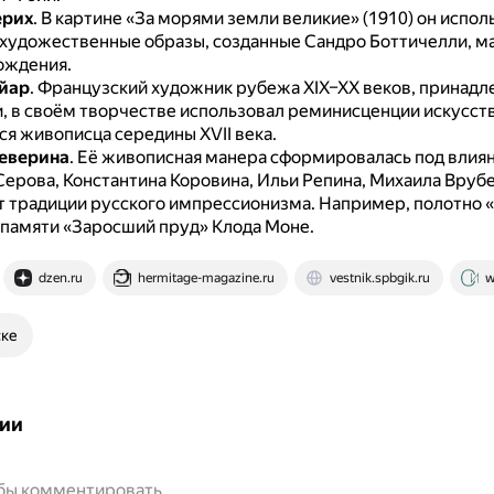
ерих
.
В картине «За морями земли великие» (1910) он испол
 художественные образы, созданные Сандро Боттичелли, м
ождения.
йар
.
Французский художник рубежа XIX–XX веков, принадл
и, в своём творчестве использовал реминисценции искусст
я живописца середины XVII века.
еверина
.
Её живописная манера сформировалась под влия
Серова, Константина Коровина, Ильи Репина, Михаила Врубе
 традиции русского импрессионизма.
Например, полотно «
 памяти «Заросший пруд» Клода Моне.
dzen.ru
hermitage-magazine.ru
vestnik.spbgik.ru
w
ске
ии
обы комментировать