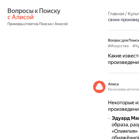
Вопросы к Поиску 
Главная
/
Культ
с Алисой
своих произве
Примеры ответов Поиска с Алисой
Вопрос для Поиск
#Искусство
#Х
Какие извест
произведени
Алиса
На основе источ
Некоторые и
произведени
Эдуард Ма
образа, ра
«Олимпия» 
обнажённой