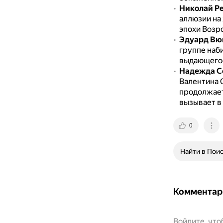
Николай Р
аллюзии на
эпохи Возр
Эдуард Вю
группе наб
выдающегос
Надежда С
Валентина 
продолжает
вызывает в
0
Найти в Пои
Комментар
Войдите, чт