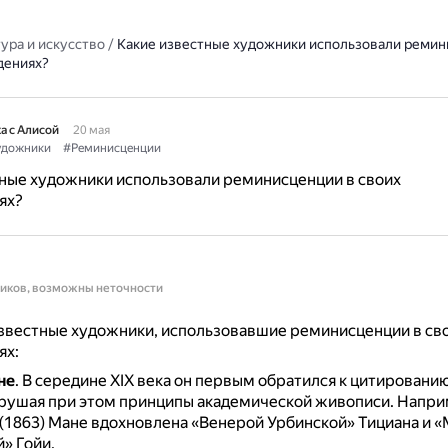
ура и искусство
/
Какие известные художники использовали ремин
дениях?
а с Алисой
20 мая
удожники
#Реминисценции
ные художники использовали реминисценции в своих
ях?
ников, возможны неточности
звестные художники, использовавшие реминисценции в св
ях:
не
.
В середине XIX века он первым обратился к цитировани
зрушая при этом принципы академической живописи.
Напри
(1863) Мане вдохновлена «Венерой Урбинской» Тициана и 
» Гойи.