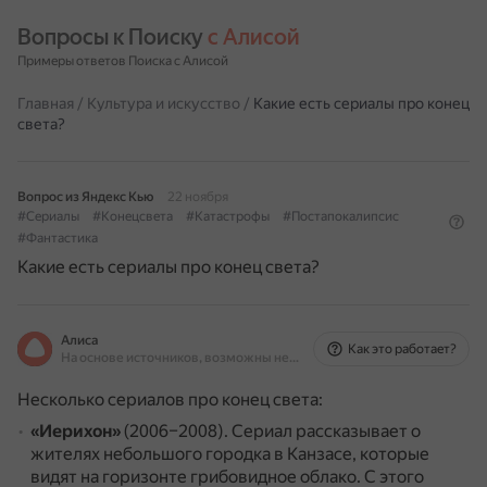
Вопросы к Поиску 
с Алисой
Примеры ответов Поиска с Алисой
Главная
/
Культура и искусство
/
Какие есть сериалы про конец
света?
Вопрос из Яндекс Кью
22 ноября
#Сериалы
#Конецсвета
#Катастрофы
#Постапокалипсис
#Фантастика
Какие есть сериалы про конец света?
Алиса
Как это работает?
На основе источников, возможны неточности
Несколько сериалов про конец света:
«Иерихон»
(2006–2008).
Сериал рассказывает о
жителях небольшого городка в Канзасе, которые
видят на горизонте грибовидное облако.
С этого