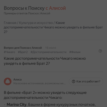
Вопросы к Поиску 
с Алисой
Примеры ответов Поиска с Алисой
Главная
/
Культура и искусство
/
Какие
достопримечательности Чикаго можно увидеть в фильме Брат
2?
Вопрос для Поиска с Алисой
16 июля
#Чикаго
#Брат2
#Достопримечательности
#Фильм
Какие достопримечательности Чикаго можно
увидеть в фильме Брат 2?
Алиса
Как это работает?
На основе источников, возможны неточности
В фильме «Брат 2» можно увидеть следующие
достопримечательности Чикаго:
Marina City
.
Башни в форме кукурузных початков,