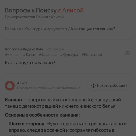
Вопросы к Поиску 
с Алисой
Примеры ответов Поиска с Алисой
Главная
/
Культура и искусство
/
Как танцуется канкан?
Вопрос из Яндекс Кью
22 ноября
#Канкан
#Танец
#Франция
#Культура
#Искусство
Как танцуется канкан?
Алиса
Как это работает?
На основе источников, возможны неточности
Канкан
— энергичный и откровенный французский
танец с демонстрацией нижнего женского белья.
Основные особенности канкана
:
Шаги в сторону
.
Нужно сделать по три шага влево и
вправо, следя за осанкой и сохраняя гибкость в