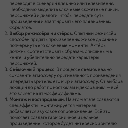
переводят в сценарий для кино или телевидения.
Необходимо выделить ключевые сюжетные линии,
персонажей и диалоги, чтобы передать суть
произведения и адаптировать его для экранных
форматов.
Выбор режиссёра и актёров
.
Опытный режиссёр
способен придать произведению живое дыхание и
подчеркнуть его ключевые моменты.
Актёры
должны соответствовать образам, описанным в
книге, и убедительно передать характеры
персонажей.
Съёмочный процесс
.
В процессе съёмок важно
сохранить атмосферу оригинального произведения
и передать зрителю его мир и атмосферу.
От выбора
локаций до работ по костюмам и декорациям — всё
это влияет на атмосферу фильма.
Монтаж и постпродакшн
.
На этом этапе создаются
спецэффекты, монтажируется материал,
добавляется звуковое сопровождение.
Всё это
помогает создать гармоничное и цельное
произведение, которое будет интересно зрителю.