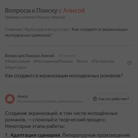
Вопросы к Поиску 
с Алисой
Примеры ответов Поиска с Алисой
Главная
/
Культура и искусство
/
Как создаются экранизации
молодежных романов?
Вопрос для Поиска с Алисой
30 апреля
#Экранизация
#МолодежныеРоманы
#Кино
#Литература
#Адаптация
Как создаются экранизации молодежных романов?
Алиса
Как это работает?
На основе источников, возможны неточности
Создание экранизаций, в том числе молодёжных
романов, — сложный и творческий процесс.
Некоторые этапы работы:
Адаптация сценария
.
Литературное произведение