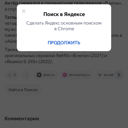
Актёр снимался в голландском телесериале
«В ночь»,
а спустя год — в телесериале «Подводная лодка».
Поиск в Яндексе
Татлытуг получил несколько наград
, в том числе
Сделать Яндекс основным поиском
четыре премии «Золотая бабочка» за лучшую
в Сhrome
мужскую роль за роли в сериалах «Спроси меня о
памяти» (2009 и 2010), «Кузей Гюней» (2012) и за роль в
«Айле» (2023).
ПРОДОЛЖИТЬ
Также актёр сыграл исследователя Армана в
оригинальных сериалах Netflix «В ночи» (2021) и
«Якамоз S-245» (2022).
0
dzen.ru
domashniy.ru
en.wikipedia.or
Найти в Поиске
Комментарии