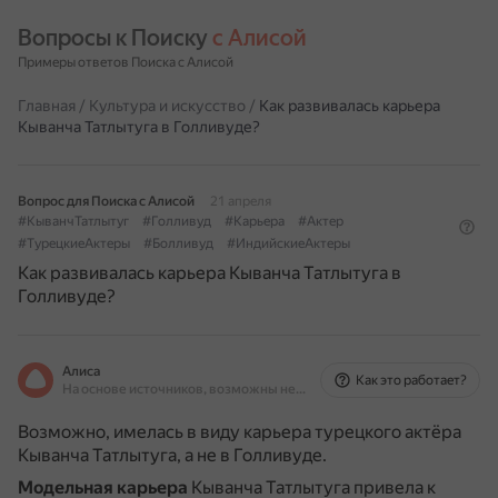
Вопросы к Поиску 
с Алисой
Примеры ответов Поиска с Алисой
Главная
/
Культура и искусство
/
Как развивалась карьера
Кыванча Татлытуга в Голливуде?
Вопрос для Поиска с Алисой
21 апреля
#КыванчТатлытуг
#Голливуд
#Карьера
#Актер
#ТурецкиеАктеры
#Болливуд
#ИндийскиеАктеры
Как развивалась карьера Кыванча Татлытуга в
Голливуде?
Алиса
Как это работает?
На основе источников, возможны неточности
Возможно, имелась в виду карьера турецкого актёра
Кыванча Татлытуга, а не в Голливуде.
Модельная карьера
Кыванча Татлытуга привела к