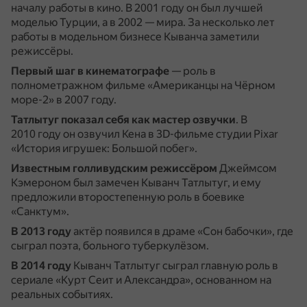
началу работы в кино.
В 2001 году он был лучшей
моделью Турции, а в 2002 — мира.
За несколько лет
работы в модельном бизнесе Кыванча заметили
режиссёры.
Первый шаг в кинематографе
— роль в
полнометражном фильме «Американцы на Чёрном
море-2» в 2007 году.
Татлытуг показал себя как мастер озвучки
.
В
2010 году он озвучил Кена в 3D-фильме студии Pixar
«История игрушек: Большой побег».
Известным голливудским режиссёром
Джеймсом
Кэмероном был замечен Кыванч Татлытуг, и ему
предложили второстепенную роль в боевике
«Санктум».
В 2013 году
актёр появился в драме «Сон бабочки», где
сыграл поэта, больного туберкулёзом.
В 2014 году
Кыванч Татлытуг сыграл главную роль в
сериале «Курт Сеит и Александра», основанном на
реальных событиях.