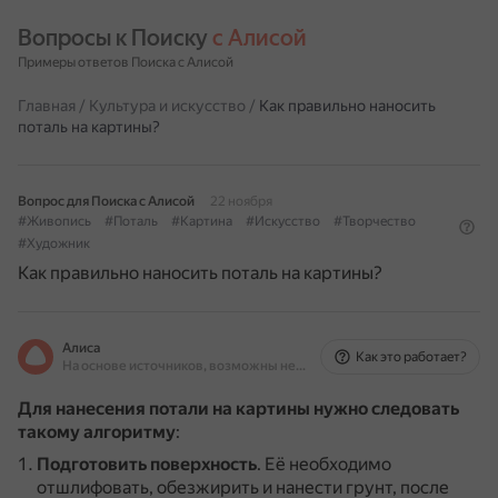
Вопросы к Поиску 
с Алисой
Примеры ответов Поиска с Алисой
Главная
/
Культура и искусство
/
Как правильно наносить
поталь на картины?
Вопрос для Поиска с Алисой
22 ноября
#Живопись
#Поталь
#Картина
#Искусство
#Творчество
#Художник
Как правильно наносить поталь на картины?
Алиса
Как это работает?
На основе источников, возможны неточности
Для нанесения потали на картины нужно следовать
такому алгоритму
:
Подготовить поверхность
.
Её необходимо
отшлифовать, обезжирить и нанести грунт, после