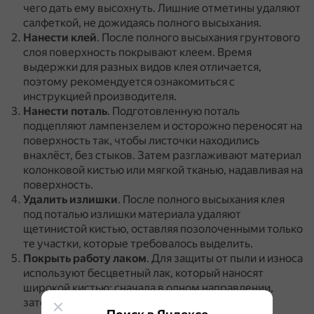
чего дать ему высохнуть.
Лишние отметины удаляют
салфеткой, не дожидаясь полного высыхания.
Нанести клей
.
После полного высыхания грунтового
слоя поверхность покрывают клеем.
Время
выдержки для разных видов клея отличается,
поэтому рекомендуется ознакомиться с
инструкцией производителя.
Нанести поталь
.
Подготовленную поталь
подцепляют лампензелем и осторожно переносят на
поверхность так, чтобы листочки находились
внахлёст, без стыков.
Затем разглаживают материал
колонковой кистью или мягкой тканью, надавливая на
поверхность.
Удалить излишки
.
После полного высыхания клея
под поталью излишки материала удаляют
щетинистой кистью, оставляя позолоченными только
те участки, которые требовалось выделить.
Покрыть работу лаком
.
Для защиты от пыли и износа
используют бесцветный лак, который наносят
широкой кистью: сначала в одном направлении,
затем в другом, обеспечивая полное покрытие