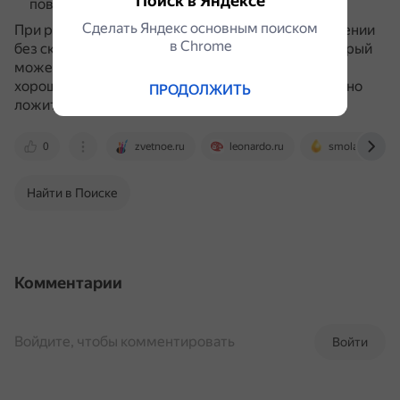
Поиск в Яндексе
поверхности и избегая пропусков.
Сделать Яндекс основным поиском
При работе с поталью важно находиться в помещении
в Сhrome
без сквозняков, так как это лёгкий материал, который
может улететь.
Также необходимо обеспечить
хорошее освещение, чтобы видеть, как равномерно
ПРОДОЛЖИТЬ
ложится поталь.
0
zvetnoe.ru
leonardo.ru
smola-eliqua.r
Найти в Поиске
Комментарии
Войдите, чтобы комментировать
Войти