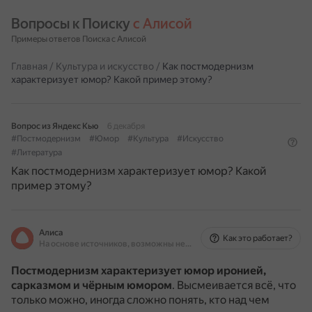
Вопросы к Поиску 
с Алисой
Примеры ответов Поиска с Алисой
Главная
/
Культура и искусство
/
Как постмодернизм
характеризует юмор? Какой пример этому?
Вопрос из Яндекс Кью
6 декабря
#Постмодернизм
#Юмор
#Культура
#Искусство
#Литература
Как постмодернизм характеризует юмор? Какой
пример этому?
Алиса
Как это работает?
На основе источников, возможны неточности
Постмодернизм характеризует юмор иронией,
сарказмом и чёрным юмором
.
Высмеивается всё, что
только можно, иногда сложно понять, кто над чем