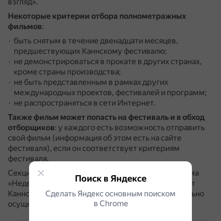
взгляд».
Некоторые критерии отбора полнометражных
фильмов
:
быть снятым в течение двенадцати месяцев,
предшествующих Каннскому фестивалю;
не демонстрироваться в прокате в других странах,
кроме страны производства;
не быть представленным в рамках других
международных проектов, фестивалей и программ;
не распространяться в сети Интернет.
Также фильм может попасть на фестиваль и в обход
отборщиков
: у каждого есть возможность отправить
свой фильм (информация об этом есть на сайте
фестиваля), если он соответствует критериям
фестиваля.
Секция «Двухнедельник режиссёров» и программа
Поиск в Яндексе
«Неделя кинокритики» являются независимыми от
Каннского фестиваля структурами и самостоятельно
Сделать Яндекс основным поиском
в Сhrome
осуществляют отбор картин.