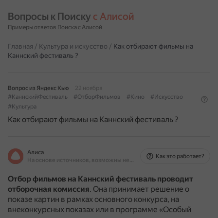
Вопросы к Поиску 
с Алисой
Примеры ответов Поиска с Алисой
Главная
/
Культура и искусство
/
Как отбирают фильмы на
Каннский фестиваль ?
Вопрос из Яндекс Кью
22 ноября
#КаннскийФестиваль
#ОтборФильмов
#Кино
#Искусство
#Культура
Как отбирают фильмы на Каннский фестиваль ?
Алиса
Как это работает?
На основе источников, возможны неточности
Отбор фильмов на Каннский фестиваль проводит
отборочная комиссия
.
Она принимает решение о
показе картин в рамках основного конкурса, на
внеконкурсных показах или в программе «Особый