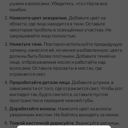
ушами и волосами.
Убедитесь, что стёрли все
ошибки.
Нанесите цвет акварелью
.
Добавьте цвет на
области, где лицо находится в тени.
Оставьте
некоторые пробелы в освещённых участках.
Не
закрашивайте лицо полностью.
Наметьте тени
.
Повторно используйте предыдущую
заливку, нанесите её, но менее разбавленную: цвета
должны быть более плотными.
Добавьте теней на
лице, отбрасываемые носом и работайте над
волосами.
Оставьте просветы в местах, где
отражается свет.
Проработайте детали лица
.
Добавьте штрихи, в
зависимости от того, где отражается свет.
Чтобы рот
выглядел так, будто светится, оставьте пустое
пространство в середине нижней губы.
Доработайте волосы
.
Нанесите цвет на волосы
уверенным жестом.
Не бойтесь выходить за линии.
Тонкой кисточкой дорисуйте
.
Вырисуйте ресницы,