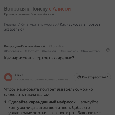
Вопросы к Поиску 
с Алисой
Примеры ответов Поиска с Алисой
Главная
/
Культура и искусство
/
Как нарисовать портрет
акварелью?
Вопрос для Поиска с Алисой
22 октября
#Рисование
#Портрет
#Акварель
#Живопись
#Творчество
Как нарисовать портрет акварелью?
Алиса
Как это работает?
На основе источников, возможны неточности
Чтобы нарисовать портрет акварелью, можно
следовать таким шагам:
Сделайте карандашный набросок
.
Нарисуйте
контуры лица, затем шеи и плеч.
Добавьте
узнаваемые черты: глаза, нос и рот.
Закончите с