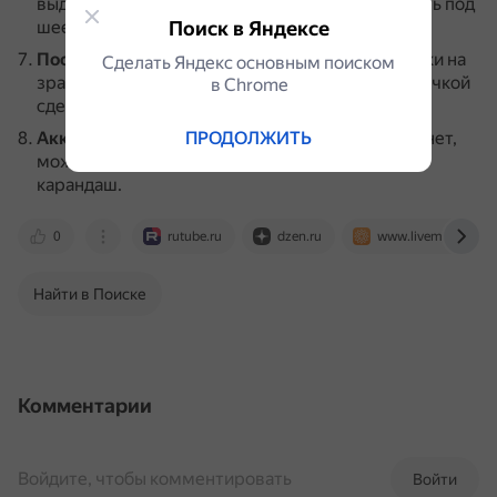
выделите завитки волос, контур спины и область под
Поиск в Яндексе
шеей.
Поставьте блики
.
Белой гуашью поставьте блики на
Сделать Яндекс основным поиском
зрачках, на носу, губах и волосах.
Ещё раз кисточкой
в Сhrome
сделайте брови и волосы потемнее.
Аккуратно сотрите ластиком
ПРОДОЛЖИТЬ
.
Когда всё высохнет,
можно аккуратно стереть просвечивающийся
карандаш.
0
rutube.ru
dzen.ru
www.livemaster.ru
Найти в Поиске
Комментарии
Войдите, чтобы комментировать
Войти