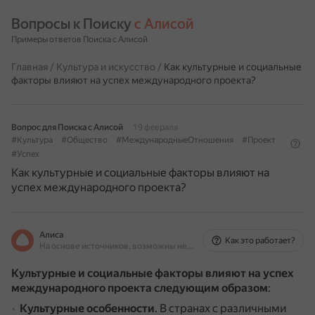
Вопросы к Поиску 
с Алисой
Примеры ответов Поиска с Алисой
Главная
/
Культура и искусство
/
Как культурные и социальные
факторы влияют на успех международного проекта?
Вопрос для Поиска с Алисой
19 февраля
#Культура
#Общество
#МеждународныеОтношения
#Проект
#Успех
Как культурные и социальные факторы влияют на
успех международного проекта?
Алиса
Как это работает?
На основе источников, возможны неточности
Культурные и социальные факторы влияют на успех
международного проекта следующим образом
:
Культурные особенности
.
В странах с различными