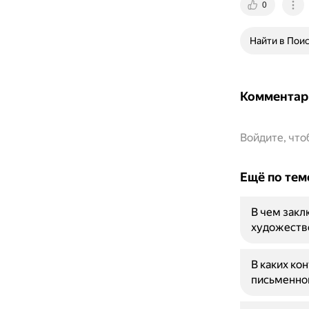
0
Найти в Пои
Комментар
Войдите, чт
Ещё по тем
В чем закл
художеств
В каких ко
письменно