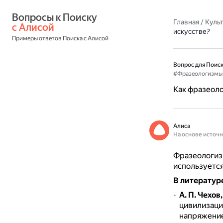
Вопросы к Поиску 
Главная
/
Культ
с Алисой
искусстве?
Примеры ответов Поиска с Алисой
Вопрос для Поиск
#Фразеологизмы
Как фразеоло
Алиса
На основе источ
Фразеологизм
используется
В литератур
А. П. Чехов
цивилизации
напряжение