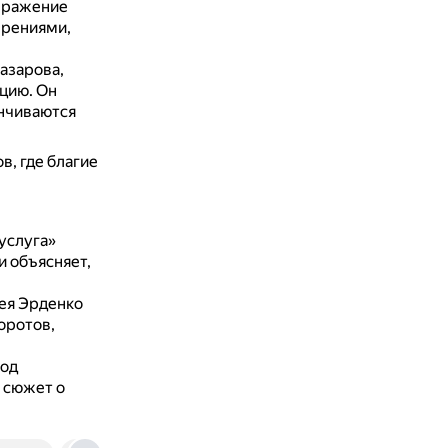
ыражение
ерениями,
азарова,
ацию.
Он
анчиваются
, где благие
услуга»
 объясняет,
ея Эрденко
оротов,
под
 сюжет о