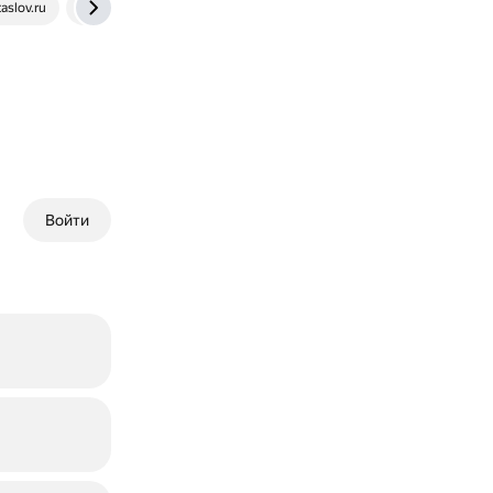
taslov.ru
ru.wikipedia.org
Войти