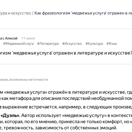
ура и искусство
/
Как фразеологизм 'медвежья услуга' отражен в л
а с Алисой
11 июня
#МедвежьяУслуга
#Литература
#Искусство
#Культура
#Язык
гизм 'медвежья услуга' отражен в литературе и искусстве
ников, возможны неточности
 «медвежья услуга» отражён в литературе и искусстве, гд
 как метафора для описания последствий необдуманной по
е
выражение встречается, например, в следующих произве
, «Дуэль»
.
Автор использует «медвежью услугу» в контекст
, которая, по его мнению, принесла не только комфорт, но
, тревожность, зависимость от собственных эмоций.