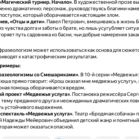
 «Магический турнир. Начало»
.
В художественной прозе в
бенно драматично: персонаж, руководствуясь благими нам
поступок, который оборачивается настоящим злом.
нев, «Отцы и дети»
.
Павел Петрович, вмешиваясь в жизнь Б
из чувства долга и заботы о брате, но лишь усугубляет ситу
торяет путь садовника из басни, чьи добрые намерения зак
разеологизм может использоваться как основа для сюжетов
иводят к катастрофическим результатам.
примеры:
разеологизмы со Смешариками»
.
В 10-й серии «Медвежья 
юша прямо говорит: «Крош оказал мне медвежью услугу», и
рная помощь оборачивается вредом.
й проект «Медвежья услуга»
.
Постановка режиссёра Серг
 тему преданного друга и неожиданных драматических пов
ть устойчивого выражения.
спектакль «Медвежья услуга»
.
Театр «Бродячая собачка» 
 Надежды Мейерович объединил детский жанр и понятный
торая может оказаться опасной.