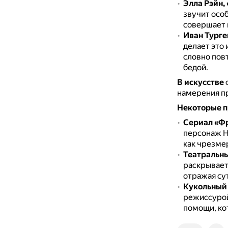
Элла Рэйн,
звучит осо
совершает 
Иван Турге
делает это 
словно пов
бедой.
В искусстве
ф
намерения пр
Некоторые 
Сериал «Ф
персонаж Н
как чрезме
Театральны
раскрывает
отражая су
Кукольный 
режиссурой
помощи, ко