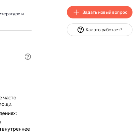
Задать новый вопрос
итературе и
Как это работает?
?
е часто
мощи.
дениях:
е
 и внутреннее