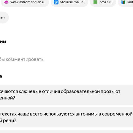
www.astromeridian.ru
vfokuse.mail.ru
proza.ru
kar
ске
ии
обы комментировать
е
ючаются ключевые отличия образовательной прозы от
енной?
нтекстах чаще всего используются антонимы в современной
й речи?