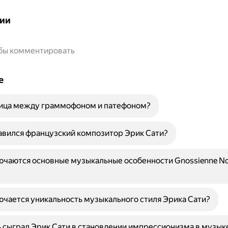
ии
обы комментировать
е
ница между граммофоном и патефоном?
вился французский композитор Эрик Сати?
ючаются основные музыкальные особенности Gnossienne No
ючается уникальность музыкального стиля Эрика Сати?
 сыграл Эрик Сати в становлении импрессионизма в музык