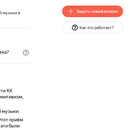
Задать новый вопрос
й музыки в
Как это работает?
ека?
ти XX
имитивизм,
й музыки:
Этот приём
ати были