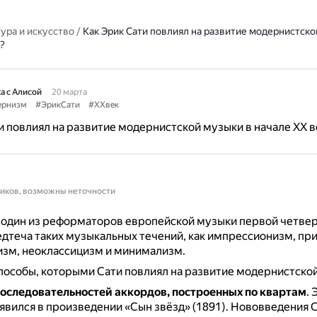
ура и искусство
/
Как Эрик Сати повлиял на развитие модернистско
?
а с Алисой
20 марта
рнизм
#ЭрикСати
#XXвек
и повлиял на развитие модернистской музыки в начале XX в
ников, возможны неточности
один из реформаторов европейской музыки первой четвер
едтеча таких музыкальных течений, как импрессионизм, пр
изм, неоклассицизм и минимализм.
особы, которыми Сати повлиял на развитие модернистско
оследовательностей аккордов, построенных по квартам
.
явился в произведении «Сын звёзд» (1891).
Нововведения С