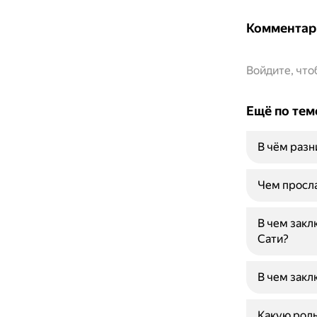
Комментар
Войдите, чт
Ещё по тем
В чём раз
Чем просла
В чем закл
Сати?
В чем закл
Какую роль