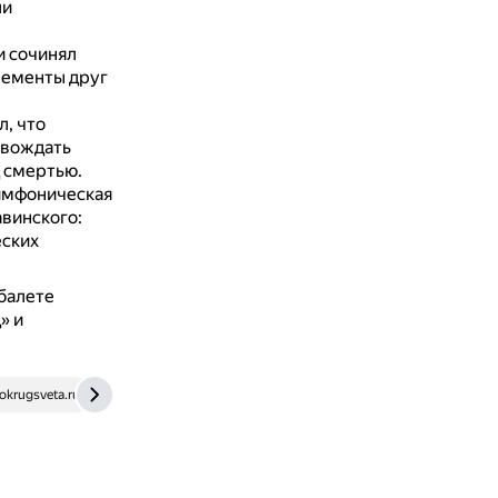
ли
и сочинял
лементы друг
, что
овождать
д смертью.
симфоническая
авинского:
еских
 балете
» и
krugsveta.ru
music.edusite.ru