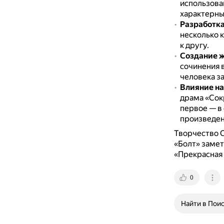
использова
характерны
Разработка
несколько 
к другу.
Создание 
сочинения 
человека за
Влияние на
драма «Сокр
первое — в 
произведени
Творчество С
«Болт» замет
«Прекрасная 
0
Найти в Пои