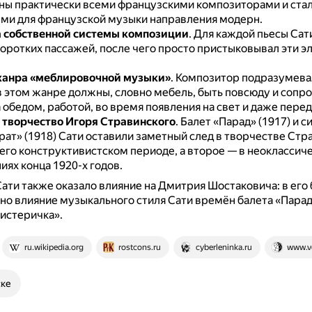
ны практически всеми французскими композиторами и ста
ми для французской музыки направления модерн.
 собственной системы композиции
.
Для каждой пьесы Сат
коротких пассажей, после чего просто пристыковывал эти э
жанра «меблировочной музыки»
.
Композитор подразумевал
в этом жанре должны, словно мебель, быть повсюду и сопр
 обедом, работой, во время появления на свет и даже пере
 творчество Игоря Стравинского
.
Балет «Парад» (1917) и 
ат» (1918) Сати оставили заметный след в творчестве Стр
его конструктивистском периоде, а второе — в неоклассич
ях конца 1920-х годов.
ати также оказало влияние на Дмитрия Шостаковича: в его
но влияние музыкального стиля Сати времён балета «Парад
истеричка».
ru.wikipedia.org
rostcons.ru
cyberleninka.ru
www.vo
ске