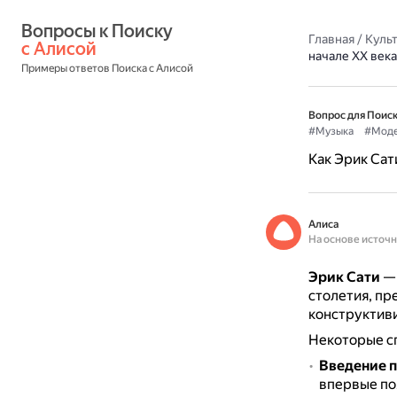
Вопросы к Поиску 
Главная
/
Культ
с Алисой
начале XX века
Примеры ответов Поиска с Алисой
Вопрос для Поиск
#Музыка
#Моде
Как Эрик Сат
Алиса
На основе источ
Эрик Сати
— 
столетия, пр
конструктив
Некоторые сп
Введение п
впервые по