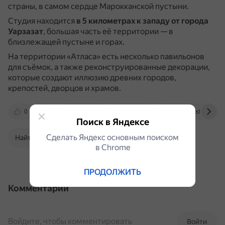
страны, в самом сердце Марокканской пустыни.
Студия находится
в 5 километрах к западу от города
Уарзазат
, большая часть её территории — в
близлежащей пустыне и горах.
На территории «Атласа» есть несколько павильонов
для съёмок, а также реконструированные декорации,
которые создают иллюзию древних городов,
крепостей, дворцов и храмов.
0
yandex.ru
vk.com
en.wikipedia.org
Поиск в Яндексе
Сделать Яндекс основным поиском
Найти в Поиске
в Сhrome
ПРОДОЛЖИТЬ
Комментарии
Войдите, чтобы комментировать
Войти