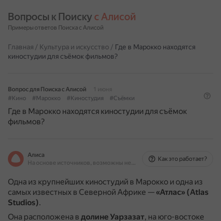
Вопросы к Поиску 
с Алисой
Примеры ответов Поиска с Алисой
Главная
/
Культура и искусство
/
Где в Марокко находятся
киностудии для съёмок фильмов?
Вопрос для Поиска с Алисой
1 июня
#Кино
#Марокко
#Киностудия
#Съёмки
Где в Марокко находятся киностудии для съёмок
фильмов?
Алиса
Как это работает?
На основе источников, возможны неточности
Одна из крупнейших киностудий в Марокко и одна из
самых известных в Северной Африке —
«Атлас» (Atlas
Studios)
.
Она расположена в
долине Уарзазат
, на юго-востоке