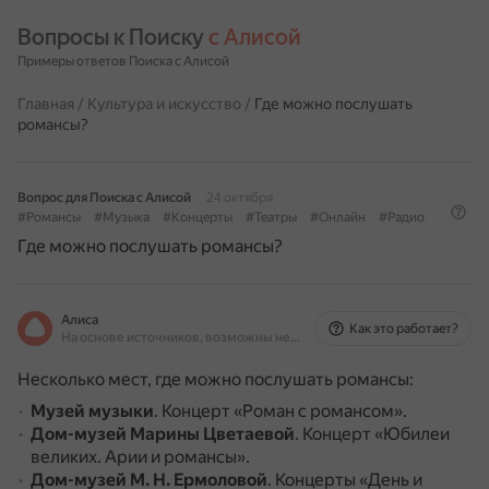
Вопросы к Поиску 
с Алисой
Примеры ответов Поиска с Алисой
Главная
/
Культура и искусство
/
Где можно послушать
романсы?
Вопрос для Поиска с Алисой
24 октября
#Романсы
#Музыка
#Концерты
#Театры
#Онлайн
#Радио
Где можно послушать романсы?
Алиса
Как это работает?
На основе источников, возможны неточности
Несколько мест, где можно послушать романсы:
Музей музыки
.
Концерт «Роман с романсом».
Дом-музей Марины Цветаевой
.
Концерт «Юбилеи
великих. Арии и романсы».
Дом-музей М. Н. Ермоловой
.
Концерты «День и