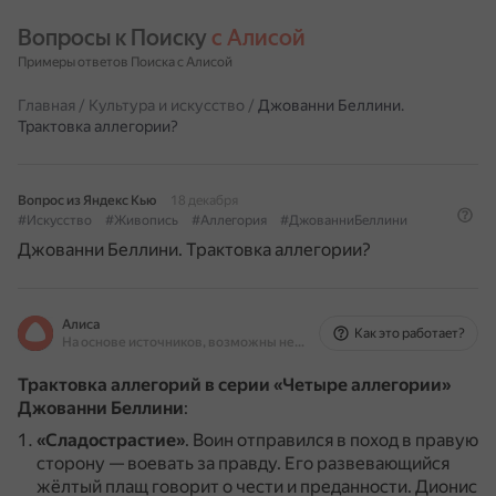
Вопросы к Поиску 
с Алисой
Примеры ответов Поиска с Алисой
Главная
/
Культура и искусство
/
Джованни Беллини.
Трактовка аллегории?
Вопрос из Яндекс Кью
18 декабря
#Искусство
#Живопись
#Аллегория
#ДжованниБеллини
Джованни Беллини. Трактовка аллегории?
Алиса
Как это работает?
На основе источников, возможны неточности
Трактовка аллегорий в серии «Четыре аллегории»
Джованни Беллини
:
«Сладострастие»
.
Воин отправился в поход в правую
сторону — воевать за правду.
Его развевающийся
жёлтый плащ говорит о чести и преданности.
Дионис