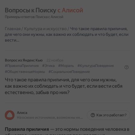
Вопросы к Поиску 
с Алисой
Примеры ответов Поиска с Алисой
Главная
/
Культура и искусство
/
Что такое правила приличия,
для чего они нужны, как важно их соблюдать и что будет, если
вести…
Вопрос из Яндекс Кью
22 ноября
#ПравилаПриличия
#Этика
#Мораль
#КультураПоведения
#ОбщественныеНормы
#СоциальноеПоведение
Что такое правила приличия, для чего они нужны,
как важно их соблюдать и что будет, если вести себя
естественно, забыв про них?
Алиса
Как это работает?
На основе источников, возможны неточности
Правила приличия
— это нормы поведения человека в