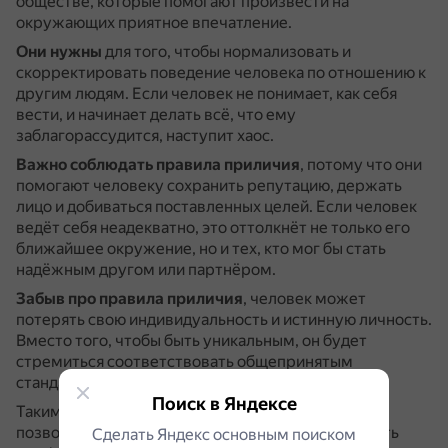
обществе, которые помогают произвести на
окружающих приятное впечатление.
Они нужны
для того, чтобы нормализовать и
скорректировать поведение человека по отношению к
другим людям.
Если человек не понимает, как себя
вести, и начинает делать всё, что ему
заблагорассудится, наступит хаос.
Важно соблюдать правила приличия
, потому что они
помогают человеку сохранить репутацию, держать
лицо и добиваться поставленных целей.
Если человек
ведёт себя неадекватно, это оттолкнёт не только его
ближайшее окружение, но и тех, кто мог бы стать
надёжным другом или партнёром.
Забыв про правила приличия
, человек может
потерять свою индивидуальность и истинную личность.
Вместо того, чтобы быть уникальным, он будет
стремиться соответствовать общепринятым
стандартам и ожиданиям других людей.
Поиск в Яндексе
Таким образом, соблюдение правил приличия
позволяет окружающим и самим себе чувствовать
Сделать Яндекс основным поиском