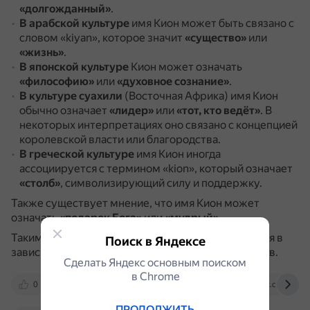
«долгожданный»
.
В арабской культуре
имя Кион может быть связано с
словом «kiyan», которое значит
«существо»
или
«жизнь»
.
В японской культуре
Кион может означать
«философию»
или
«духовное сознание»
.
В культуре суахили
(Восточная Африка) имя Кион
обычно означает
«лидер»
или
«тот, кто ведёт»
.
В
некоторых интерпретациях оно связано с концепцией
королевской власти или благородства.
В греческой культуре
имя Кион иногда
ассоциируется с термином «kion», который означает
«столб»
, символизирующий силу и поддержку.
Также существует мнение, что имя Кион может
означать
«подарок Бога»
или
«мудрый»
.
Таким образом, значение имени Кион варьируется в
Поиск в Яндексе
зависимости от культурных и языковых контекстов.
Сделать Яндекс основным поиском
в Сhrome
0
famiry.ru
momcozy.com
vk.com
ПРОДОЛЖИТЬ