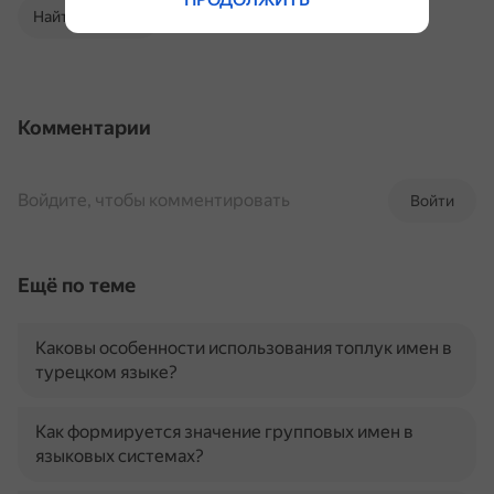
Найти в Поиске
Комментарии
Войдите, чтобы комментировать
Войти
Ещё по теме
Каковы особенности использования топлук имен в
турецком языке?
Как формируется значение групповых имен в
языковых системах?