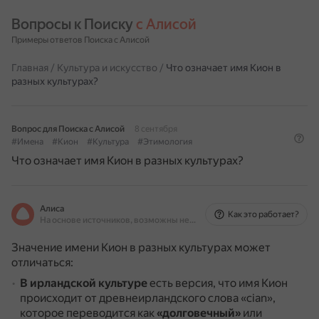
Вопросы к Поиску 
с Алисой
Примеры ответов Поиска с Алисой
Главная
/
Культура и искусство
/
Что означает имя Кион в
разных культурах?
Вопрос для Поиска с Алисой
8 сентября
#Имена
#Кион
#Культура
#Этимология
Что означает имя Кион в разных культурах?
Алиса
Как это работает?
На основе источников, возможны неточности
Значение имени Кион в разных культурах может
отличаться:
В ирландской культуре
есть версия, что имя Кион
происходит от древнеирландского слова «cian»,
которое переводится как
«долговечный»
или