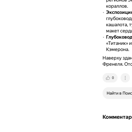
кораллов.
Экспозиция
глубоковод
кашалота, т
макет сердц
Глубоковод
«Титаник» 
Кэмерона.
Наверху здан
Френеля.
Отс
0
Найти в Пои
Комментар