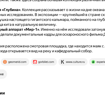
 «Глубина»
.
Коллекция рассказывает о жизни на дне океана
ных исследованиях.
В экспозиции — крупнейший в стране с
ушка настоящего гигантского кальмара, пойманного на глуб
а кита в натуральную величину.
ный аппарат «Мир-1»
.
Именно на нём исследовали затону
и делали документальные кадры для оскароносного фильма
ия расположена смотровая площадка, где находится маяк с
юда открывается вид на реку и кафедральный собор.
geomerid.com
gorbilet.com
www.culture.ru
experie
ске
ии