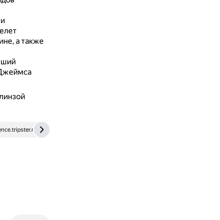
 и
келет
ине, а также
вший
 Джеймса
 линзой
nce.tripster.ru
world-ocean.ru