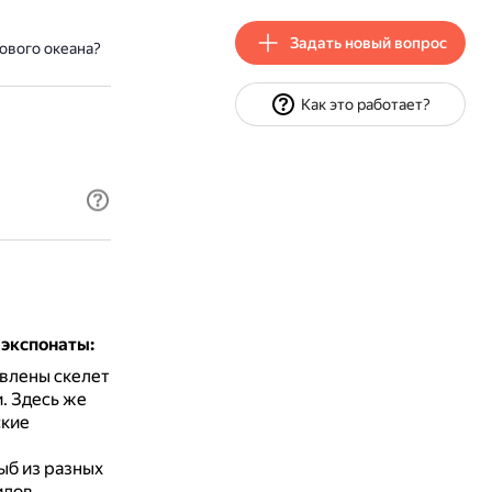
Задать новый вопрос
ового океана?
Как это работает?
экспонаты:
влены скелет
и.
Здесь же
ские
ыб из разных
идов