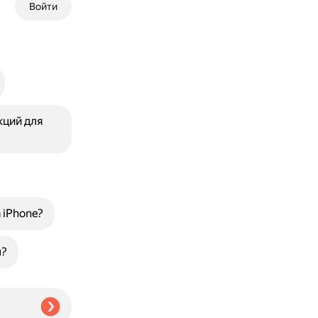
Войти
кций для
 iPhone?
н?