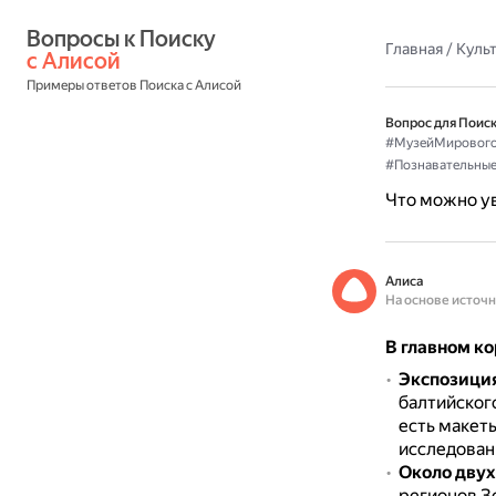
Вопросы к Поиску 
Главная
/
Культ
с Алисой
Примеры ответов Поиска с Алисой
Вопрос для Поиск
#МузейМирового
#Познавательные
Что можно ув
Алиса
На основе источ
В главном к
Экспозиция
балтийского
есть макет
исследован
Около двух
регионов З