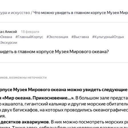
ура и искусство
/
Что можно увидеть в главном корпусе Музея Мир
а с Алисой
18 февраля
Океана
#ГлавныйКорпус
#Экспозиция
#Выставка
#КультурныйОтдых
Экскурсии
идеть в главном корпусе Музея Мирового океана?
ников, возможны неточности
орпусе Музея Мирового океана можно увидеть следующие 
 «Мир океана. Прикосновение…»
.
В большом зале предста
 кашалота, гигантский кальмар и другие морские обитател
ы двух батискафов, на которых проводились океанографиче
ия.
 десятков аквариумов
.
В них можно посмотреть морских р
емли.
Также здесь собрана большая коллекция различных в