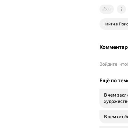
0
Найти в Пои
Комментар
Войдите, чт
Ещё по тем
В чем закл
художеств
В чем особ