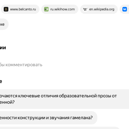
www.belcanto.ru
ru.wikihow.com
en.wikipedia.org
ске
ии
обы комментировать
е
ючаются ключевые отличия образовательной прозы от
енной?
енности конструкции и звучания гамелана?