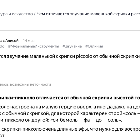
ура и искусство
/
Чем отличается звучание маленькой скрипки picc
а с Алисой
14 мая
olo
#МузыкальныеИнструменты
#Звучание
#Отличия
ся звучание маленькой скрипки piccolo от обычной скрипки
ников, возможны неточности
рипки-пикколо отличается от обычной скрипки высотой т
оло настроена на малую терцию вверх, а иногда даже на це
 с обычной скрипкой, для которой характерен строй «соль 
и-пикколо он другой: «си-бемоль — фа — до — соль».
у скрипки-пикколо очень длинные эфы, что нужно для восп
от.