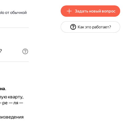
Задать новый вопрос
olo от обычной
Как это работает?
?
она
.
лую кварту,
— ре — ля —
роизведения