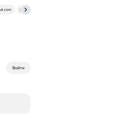
vk.com
dic.academic.ru
Войти