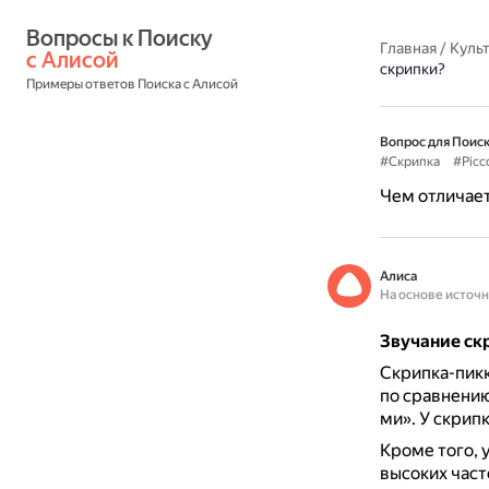
Вопросы к Поиску 
Главная
/
Культ
с Алисой
скрипки?
Примеры ответов Поиска с Алисой
Вопрос для Поиск
#Скрипка
#Picc
Чем отличает
Алиса
На основе источ
Звучание ск
Скрипка-пикк
по сравнению
ми».
У скрипк
Кроме того, 
высоких част