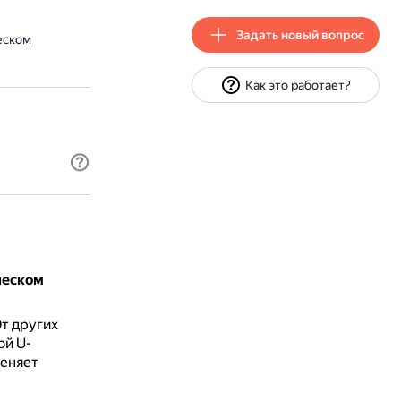
Задать новый вопрос
еском
Как это работает?
ческом
т других
ой U-
меняет