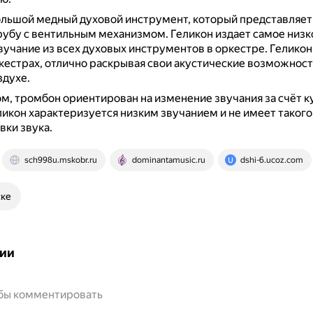
льшой медный духовой инструмент, который представляет
рубу с вентильным механизмом.
Геликон издает самое низк
учание из всех духовых инструментов в оркестре.
Геликон
кестрах, отлично раскрывая свои акустические возможност
здухе.
м, тромбон ориентирован на изменение звучания за счёт ку
ликон характеризуется низким звучанием и не имеет таког
вки звука.
sch998u.mskobr.ru
dominantamusic.ru
dshi-6.ucoz.com
ске
ии
обы комментировать