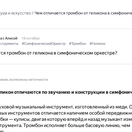
ура и искусство
/
Чем отличается тромбон от геликона в симфонич
а с Алисой
18 октября
струменты
#СимфоническийОркестр
#Тромбон
#Геликон
ся тромбон от геликона в симфоническом оркестре?
ников, возможны неточности
еликон отличаются по звучанию и конструкции в симфони
уховой музыкальный инструмент, изготовленный из меди.
О
вых инструментов отличается наличием особой передвижн
бки — кулисы, двигая которую вперёд и назад музыкант из
струмента.
Тромбон исполняет больше басовую линию, чем
ю.