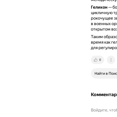
Геликон
— бо
цикличную т
рокочущее зв
в военных ор
открытом во
Таким образо
время как ге
для регулиро
0
Найти в Пои
Комментар
Войдите, чт