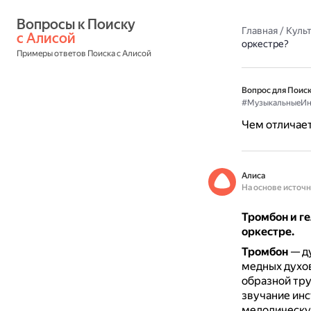
Вопросы к Поиску 
Главная
/
Культ
с Алисой
оркестре?
Примеры ответов Поиска с Алисой
Вопрос для Поиск
#МузыкальныеИн
Чем отличает
Алиса
На основе источ
Тромбон и г
оркестре.
Тромбон
— д
медных духо
образной тру
звучание ин
мелодическу