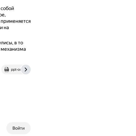
 собой
ое,
 применяется
и на
лисы, в то
о механизма
ppt-online.org
infourok.ru
Войти