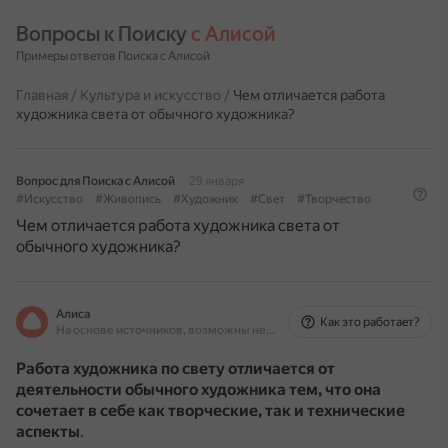
Вопросы к Поиску 
с Алисой
Примеры ответов Поиска с Алисой
Главная
/
Культура и искусство
/
Чем отличается работа
художника света от обычного художника?
Вопрос для Поиска с Алисой
29 января
#Искусство
#Живопись
#Художник
#Свет
#Творчество
Чем отличается работа художника света от
обычного художника?
Алиса
Как это работает?
На основе источников, возможны неточности
Работа художника по свету отличается от
деятельности обычного художника тем, что она
сочетает в себе как творческие, так и технические
аспекты
.