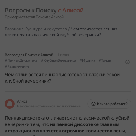
Вопросы к Поиску 
с Алисой
Примеры ответов Поиска с Алисой
Главная
/
Культура и искусство
/
Чем отличается пенная
дискотека от классической клубной вечеринки?
Вопрос для Поиска с Алисой
1 июня
#ПеннаяДискотека
#КлубнаяВечеринка
#Музыка
#Танцы
#Развлечение
Чем отличается пенная дискотека от классической
клубной вечеринки?
Алиса
Как это работает?
На основе источников, возможны неточности
Пенная дискотека отличается от классической клубной
вечеринки тем, что
на пенной дискотеке главным
аттракционом является огромное количество пены
,