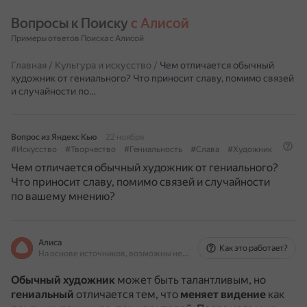
Вопросы к Поиску 
с Алисой
Примеры ответов Поиска с Алисой
Главная
/
Культура и искусство
/
Чем отличается обычный
художник от гениального? Что приносит славу, помимо связей
и случайности по…
Вопрос из Яндекс Кью
22 ноября
#Искусство
#Творчество
#Гениальность
#Слава
#Художник
Чем отличается обычный художник от гениального?
Что приносит славу, помимо связей и случайности
по вашему мнению?
Алиса
Как это работает?
На основе источников, возможны неточности
Обычный художник
может быть талантливым, но
гениальный
отличается тем, что
меняет видение
как