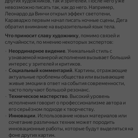
других художников, так и зрителей.
После него уже
невозможно писать так, как до него.
Например,
Леонардо да Винчи открыл эффект светотени,
Караваджо первым начал писать ночные сцены, Дега
обратил внимание на выразительный язык тела.
Что приносит славу художнику
, помимо связей и
случайности, по мнению некоторых экспертов:
Неординарное видение
.
Уникальный стиль с
узнаваемой манерой исполнения вызывает больший
интерес у зрителей и критиков.
Социальный комментарий
.
Картины, отражающие
актуальные проблемы общества или вызывающие
живые эмоции в ответ на события современности,
часто получают большой резонанс.
Техническое мастерство
.
Высокий уровень
исполнения говорит о профессионализме автора и
его серьёзном подходе к творчеству.
Инновации
.
Использование новых материалов или
сочетание различных техник может породить
инновационные работы, которые будут выделяться на
фоне других картин.