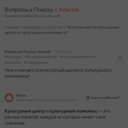
Вопросы к Поиску 
с Алисой
Примеры ответов Поиска с Алисой
Главная
/
Культура и искусство
/
Чем отличается культурный
центр от культурного комплекса?
Вопрос для Поиска с Алисой
19 февраля
#Культура
#КультурныйЦентр
#КультурныйКомплекс
#Отличие
#Определение
Чем отличается культурный центр от культурного
комплекса?
Алиса
Как это работает?
На основе источников, возможны неточности
Культурный центр
и
культурный комплекс
— это
разные понятия, каждое из которых имеет своё
значение.