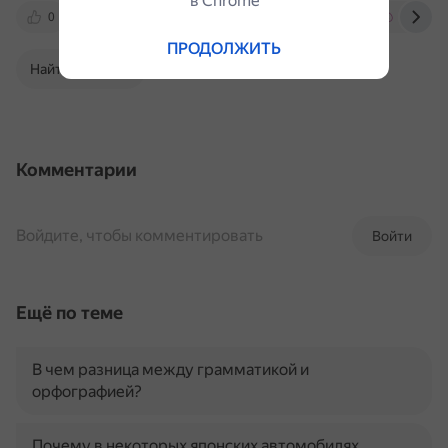
в Сhrome
0
www.repeat.ru
www.ozon.ru
be-curly.
ПРОДОЛЖИТЬ
Найти в Поиске
Комментарии
Войдите, чтобы комментировать
Войти
Ещё по теме
В чем разница между грамматикой и
орфографией?
Почему в некоторых японских автомобилях