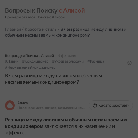
Вопросы к Поиску 
с Алисой
Примеры ответов Поиска с Алисой
Главная
/
Красота и стиль
/
В чем разница между ливином и
обычным несмываемым кондиционером?
Вопрос для Поиска с Алисой
9 февраля
#Ливин
#Кондиционер
#Уходзаволосами
#Разница
#Несмываемыйкондиционер
В чем разница между ливином и обычным
несмываемым кондиционером?
Алиса
Как это работает?
На основе источников, возможны неточности
Разница между ливином и обычным несмываемым
кондиционером
заключается в их назначении и
эффекте: