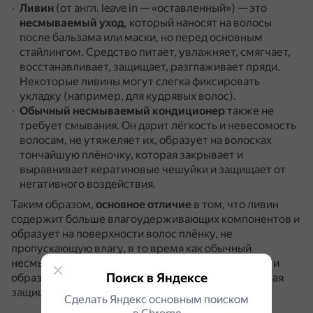
Ливин
(от англ. leave in — «оставленный») — это
несмываемый уход
, который наносят на волосы
после бальзама или маски, но перед основным
стайлингом.
Средство питает, увлажняет, смягчает,
восстанавливает, защищает, разглаживает пряди.
Некоторые ливины могут слегка фиксировать
укладку (например, для кудрявых волос).
Обычный несмываемый кондиционер
также не
требует смывания.
Он дарит лёгкость и невесомость
волосам, не утяжеляет их, образует на волосках
тончайшую плёночку, которая закрывает и
выравнивает кератиновые чешуйки и защищает от
негативного воздействия.
Таким образом,
основное отличие
в том, что ливин
содержит больше влагоудерживающих компонентов и
образует на поверхности волос плёнку, не
пропускающую влагу, в то время как обычный
несмываемый кондиционер не требует смывания и
Поиск в Яндексе
образует на волосках тончайшую плёночку, которая
защищает от негативного воздействия.
Сделать Яндекс основным поиском