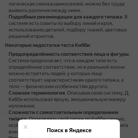
логическая схема взаимосвязей, можно без труда
выявить различия между ними.
Подробные рекомендации для каждого типажа
.
В
системе есть советы по выбору линий и кроя,
использованию деталей, подбору тканей, цветовых
решений и принтов.
Некоторые недостатки теста Кибби
:
Предопределённость соответствия лица и фигуры
.
Система предполагает, что в каждом типе есть
определённое соответствие, но в реальной жизни
можно встретить людей, у которых лицо
соответствует характеристикам одного типажа, а
тело — физическим особенностям другого.
Сложная терминология
.
Описывая свою систему, Д.
Кибби использовал яркую, эмоциональную манеру
изложения.
Сложности с самостоятельным определением
типажа
.
Определить свой типаж по Кибби сложно,
особенно без знания основ и описания каждого типа
Поиск в Яндексе
внешности.