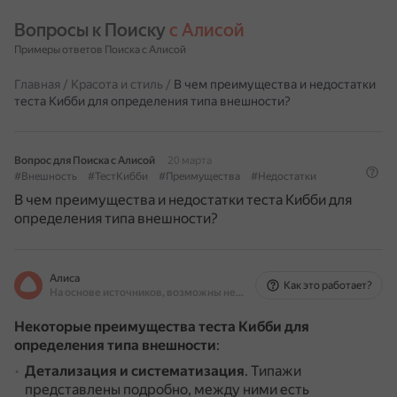
Вопросы к Поиску 
с Алисой
Примеры ответов Поиска с Алисой
Главная
/
Красота и стиль
/
В чем преимущества и недостатки
теста Кибби для определения типа внешности?
Вопрос для Поиска с Алисой
20 марта
#Внешность
#ТестКибби
#Преимущества
#Недостатки
В чем преимущества и недостатки теста Кибби для
определения типа внешности?
Алиса
Как это работает?
На основе источников, возможны неточности
Некоторые преимущества теста Кибби для
определения типа внешности
:
Детализация и систематизация
.
Типажи
представлены подробно, между ними есть