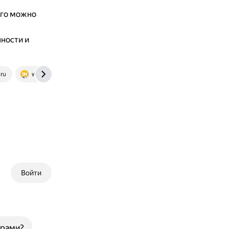
его можно
ности и
ru
www.dhgate.com
Войти
арами?