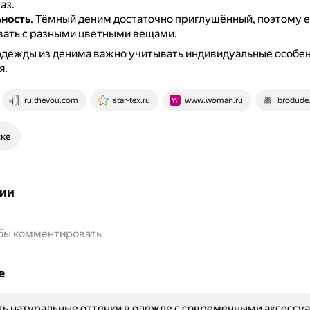
аз.
ность
.
Тёмный деним достаточно приглушённый, поэтому 
ать с разными цветными вещами.
одежды из денима важно учитывать индивидуальные особен
я.
ru.thevou.com
star-tex.ru
www.woman.ru
brodude.
ске
ии
обы комментировать
е
ть натуральные оттенки в одежде с современными аксессу