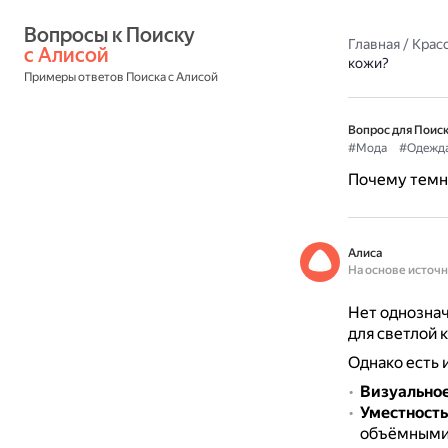
Вопросы к Поиску 
Главная
/
Красо
с Алисой
кожи?
Примеры ответов Поиска с Алисой
Вопрос для Поиск
#Мода
#Одежд
Почему темн
Алиса
На основе источ
Нет однознач
для светлой 
Однако есть
Визуальное
Уместность
объёмными 