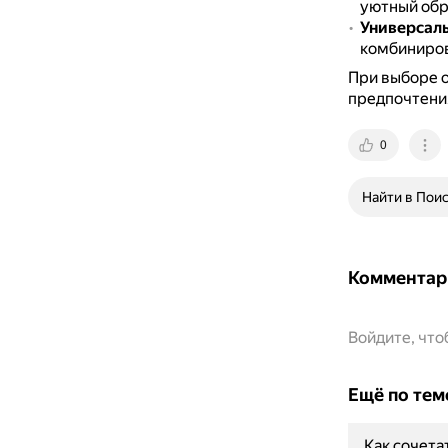
уютный обр
Универсаль
комбиниров
При выборе 
предпочтени
0
Найти в Пои
Комментар
Войдите, чт
Ещё по тем
Как сочета