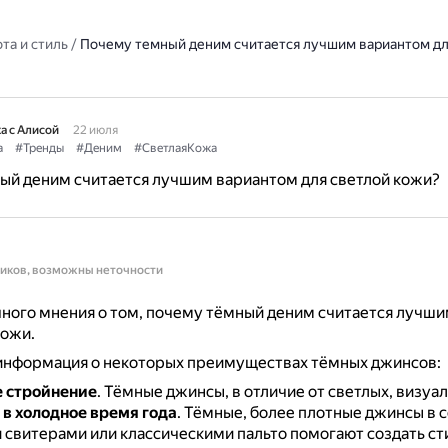
та и стиль
/
Почему темный деним считается лучшим вариантом дл
а с Алисой
22 июля
а
#Тренды
#Деним
#СветлаяКожа
ый деним считается лучшим вариантом для светлой кожи?
ников, возможны неточности
ного мнения о том, почему тёмный деним считается лучш
кожи.
 информация о некоторых преимуществах тёмных джинсов:
 стройнение
.
Тёмные джинсы, в отличие от светлых, визуал
 в холодное время года
.
Тёмные, более плотные джинсы в с
свитерами или классическими пальто помогают создать ст