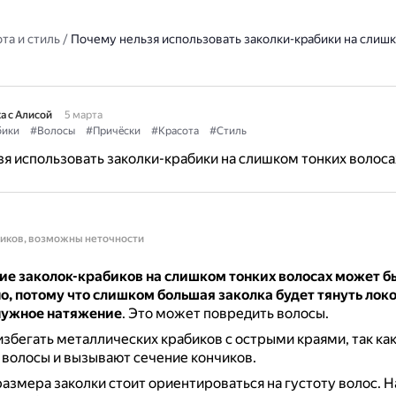
та и стиль
/
Почему нельзя использовать заколки-крабики на слиш
а с Алисой
5 марта
бики
#Волосы
#Причёски
#Красота
#Стиль
я использовать заколки-крабики на слишком тонких волоса
ников, возможны неточности
ие заколок-крабиков на слишком тонких волосах может б
, потому что слишком большая заколка будет тянуть локо
нужное натяжение
.
Это может повредить волосы.
избегать металлических крабиков с острыми краями, так как
 волосы и вызывают сечение кончиков.
азмера заколки стоит ориентироваться на густоту волос.
Н