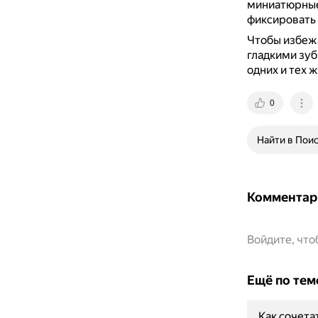
миниатюрные 
фиксировать 
Чтобы избежа
гладкими зуб
одних и тех ж
0
Найти в Пои
Комментар
Войдите, чт
Ещё по тем
Как сочета