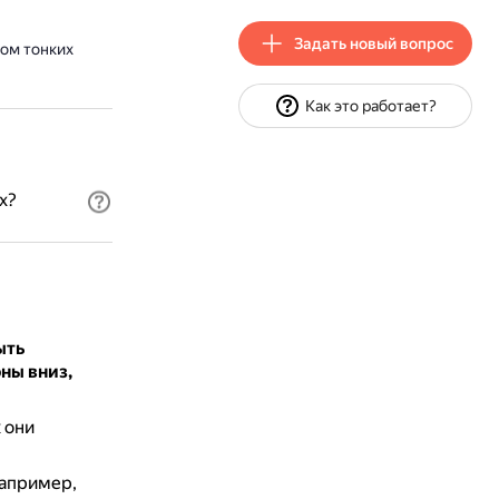
Задать новый вопрос
ком тонких
Как это работает?
х?
ыть
ны вниз,
 они
апример,