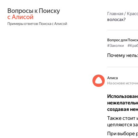
Вопросы к Поиску 
Главная
/
Красо
с Алисой
волосах?
Примеры ответов Поиска с Алисой
Вопрос для Поиск
#Заколки
#Кра
Почему нельз
Алиса
На основе источ
Использован
нежелательно
создавая не
Также стоит 
цепляются за
При выборе р