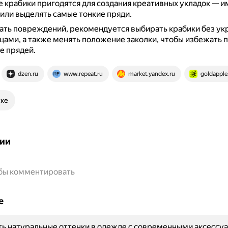
крабики пригодятся для создания креативных укладок — 
или выделять самые тонкие пряди.
ть повреждений, рекомендуется выбирать крабики без ук
цами, а также менять положение заколки, чтобы избежать 
е прядей.
dzen.ru
www.repeat.ru
market.yandex.ru
goldapple
ске
ии
обы комментировать
е
ть натуральные оттенки в одежде с современными аксессу