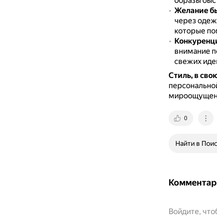
образы быс
Желание б
через одеж
которые по
Конкуренц
внимание п
свежих иде
Стиль, в сво
персональной
мироощущени
0
Найти в Пои
Комментар
Войдите, чт