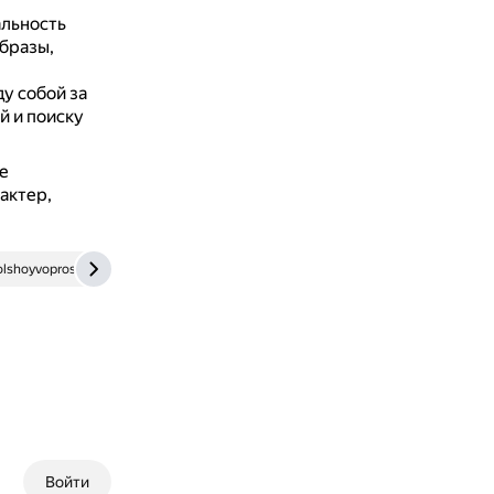
альность
бразы,
у собой за
й и поиску
е
актер,
lshoyvopros.ru
Войти