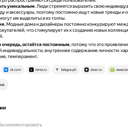
тро распространяются среди пользователей.
ыть уникальным
.
Люди стремятся выразить свою индивиду
ду и аксессуары, поэтому постоянно ищут новые тренды и о
могут им выделиться из толпы.
ия
.
Модные дома и дизайнеры постоянно конкурируют межд
окупателей, что стимулирует их к созданию новых коллекци
й.
ю очередь, остаётся постоянным
, потому что это проявлени
 индивидуальности, внутреннее содержание личности: хар
е, темперамент.
vk.com
lenta.ru
telegra.ph
dzen.ru
www.bo
ске
ии
обы комментировать