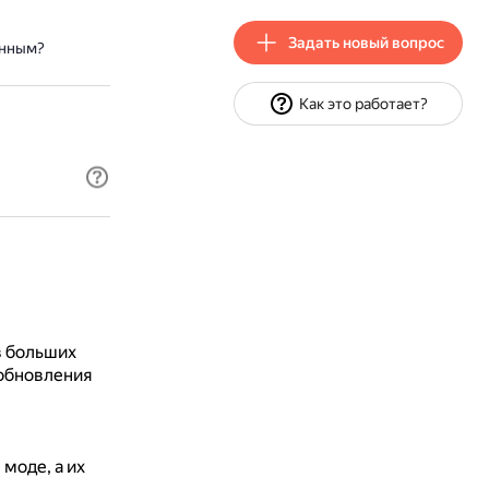
Задать новый вопрос
янным?
Как это работает?
в больших
 обновления
моде, а их