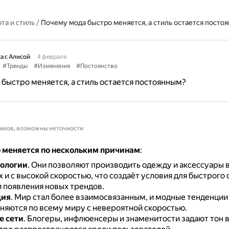
та и стиль
/
Почему мода быстро меняется, а стиль остается посто
а с Алисой
4 февраля
#Тренды
#Изменения
#Постоянство
быстро меняется, а стиль остается постоянным?
ников, возможны неточности
 меняется по нескольким причинам
:
нологии
.
Они позволяют производить одежду и аксессуары 
 и с высокой скоростью, что создаёт условия для быстрого
и появления новых трендов.
ция
.
Мир стал более взаимосвязанным, и модные тенденции
няются по всему миру с невероятной скоростью.
е сети
.
Блогеры, инфлюенсеры и знаменитости задают тон в 