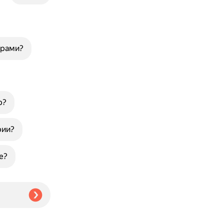
арами?
р?
рии?
е?