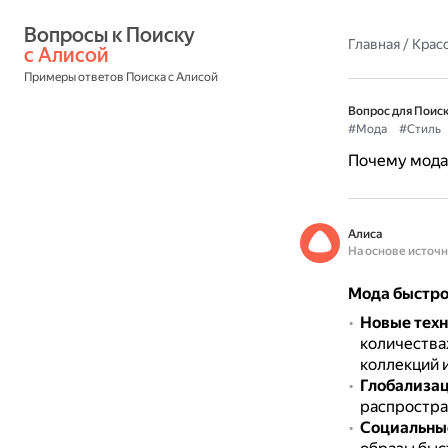
Вопросы к Поиску 
Главная
/
Красо
с Алисой
Примеры ответов Поиска с Алисой
Вопрос для Поиск
#Мода
#Стиль
Почему мода 
Алиса
На основе источ
Мода быстро
Новые тех
количествах
коллекций 
Глобализа
распростра
Социальны