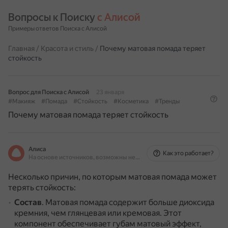
Вопросы к Поиску 
с Алисой
Примеры ответов Поиска с Алисой
Главная
/
Красота и стиль
/
Почему матовая помада теряет
стойкость
Вопрос для Поиска с Алисой
23 января
#Макияж
#Помада
#Стойкость
#Косметика
#Тренды
Почему матовая помада теряет стойкость
Алиса
Как это работает?
На основе источников, возможны неточности
Несколько причин, по которым матовая помада может
терять стойкость:
Состав
.
Матовая помада содержит больше диоксида
кремния, чем глянцевая или кремовая.
Этот
компонент обеспечивает губам матовый эффект,