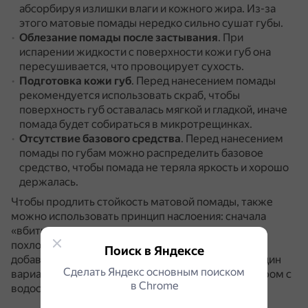
абсорбируя излишки влаги и кожного жира.
Из-за
этого матовые помады нередко сильно сушат губы.
Облезание помады после застывания
.
При
испарении жидкости с поверхности кожи губ она
пересушивается, что провоцирует сухость.
Подготовка кожи губ
.
Перед нанесением помады
рекомендуется использовать скраб, чтобы
поверхность губ оставалась мягкой и гладкой, иначе
помада будет собираться в микротрещинках.
Отсутствие базового средства
.
Перед нанесением
помады по губам можно распределить базовое
средство, чтобы помада не теряла яркость и хорошо
держалась.
Чтобы продлить стойкость матовой помады, также
можно использовать принцип наслоения: сначала
«вбить» помаду подушечками пальцев мягкими
похлопывающими движениями, а второй слой
Поиск в Яндексе
добавить уже самим стиком — с нажимом.
Ещё один
Сделать Яндекс основным поиском
вариант — сбрызнуть результат спреем-фиксатором с
в Сhrome
водостойкими свойствами.