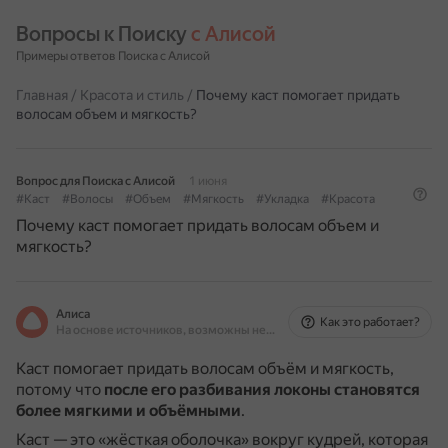
Вопросы к Поиску 
с Алисой
Примеры ответов Поиска с Алисой
Главная
/
Красота и стиль
/
Почему каст помогает придать
волосам объем и мягкость?
Вопрос для Поиска с Алисой
1 июня
#Каст
#Волосы
#Объем
#Мягкость
#Укладка
#Красота
Почему каст помогает придать волосам объем и
мягкость?
Алиса
Как это работает?
На основе источников, возможны неточности
Каст помогает придать волосам объём и мягкость,
потому что
после его разбивания локоны становятся
более мягкими и объёмными
.
Каст — это «жёсткая оболочка» вокруг кудрей, которая