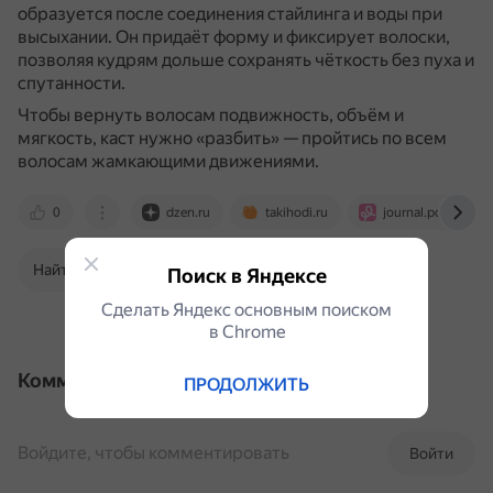
образуется после соединения стайлинга и воды при
высыхании.
Он придаёт форму и фиксирует волоски,
позволяя кудрям дольше сохранять чёткость без пуха и
спутанности.
Чтобы вернуть волосам подвижность, объём и
мягкость, каст нужно «разбить» — пройтись по всем
волосам жамкающими движениями.
0
dzen.ru
takihodi.ru
journal.podrygka.r
Найти в Поиске
Поиск в Яндексе
Сделать Яндекс основным поиском
в Сhrome
Комментарии
ПРОДОЛЖИТЬ
Войдите, чтобы комментировать
Войти