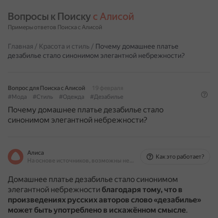
Вопросы к Поиску 
с Алисой
Примеры ответов Поиска с Алисой
Главная
/
Красота и стиль
/
Почему домашнее платье
дезабилье стало синонимом элегантной небрежности?
Вопрос для Поиска с Алисой
19 февраля
#Мода
#Стиль
#Одежда
#Дезабилье
Почему домашнее платье дезабилье стало
синонимом элегантной небрежности?
Алиса
Как это работает?
На основе источников, возможны неточности
Домашнее платье дезабилье стало синонимом
элегантной небрежности
благодаря тому, что в
произведениях русских авторов слово «дезабилье»
может быть употреблено в искажённом смысле
.