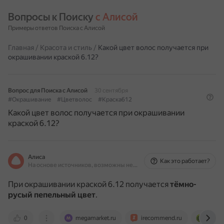
Вопросы к Поиску 
с Алисой
Примеры ответов Поиска с Алисой
Главная
/
Красота и стиль
/
Какой цвет волос получается при
окрашивании краской 6.12?
Вопрос для Поиска с Алисой
30 сентября
#Окрашивание
#Цветволос
#Краска612
Какой цвет волос получается при окрашивании
краской 6.12?
Алиса
Как это работает?
На основе источников, возможны неточности
При окрашивании краской 6.12 получается
тёмно-
русый пепельный цвет
.
0
megamarket.ru
irecommend.ru
www.g